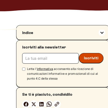
Indice
PTSD COMPLESSO (PTSD): quali sono i
segnali?
Iscriviti alla newsletter
Sintomi del PTSD: differenze tra bambini,
adolescenti e adulti
Come viene definito il PTSD nelle linee
Letta l'
informativa
acconsento alla ricezione di
guida internazionali
comunicazioni informative e promozionali di cui al
‍ Come agisce il trauma nel corpo e nella
punto 4.C della stessa
mente?
La reazione al pericolo
Se ti è piaciuto, condividilo
Intrappolati nel trauma
L’aiuto della terapia