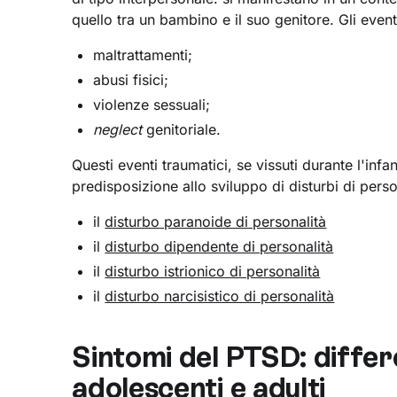
quello tra un bambino e il suo genitore. Gli event
maltrattamenti;
abusi fisici;
violenze sessuali;
neglect
genitoriale.
Questi eventi traumatici, se vissuti durante l'in
predisposizione allo sviluppo di disturbi di person
il
disturbo paranoide di personalità
il
disturbo dipendente di personalità
il
disturbo istrionico di personalità
il
disturbo narcisistico di personalità
Sintomi del PTSD: differ
adolescenti e adulti