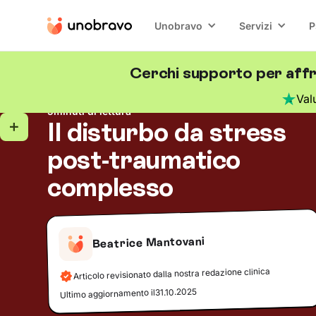
Unobravo
Servizi
P
Cerchi supporto per aff
Trauma e psicotraumatologia
Blog
/
Val
5
minuti di lettura
Il disturbo da stress
post-traumatico
complesso
Beatrice Mantovani
Articolo revisionato dalla nostra redazione clinica
31.10.2025
Ultimo aggiornamento il