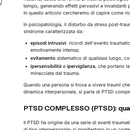
tempo, generando effetti pervasivi e invalidanti
In questo articolo cercheremo di capire come ri
In psicopatologia, il disturbo da stress post-tr
sindrome caratterizzata da:
episodi intrusivi
: ricordi dell'evento traumat
emotivamente intensa;
evitamento
sistematico di qualsiasi luogo, co
ipersensibilità
e
ipervigilanza
, che portano l
minacciata dal trauma.
Quando una persona si trova a vivere traumi che 
dinamica interpersonale, si parla di PTSD compl
PTSD COMPLESSO (PTSD): quali 
Il PTSD ha origine da una serie di eventi trauma
di tipo interpersonale: si manifestano in un cont