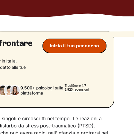
ffrontare
Inizia il tuo percorso
in Italia.
datto alle tue
9.500+
psicologi sulla
piattaforma
 singoli e circoscritti nel tempo. Le reazioni a
disturbo da stress post-traumatico (PTSD).
che può avere radici nell'infanzia e protrarsi nel