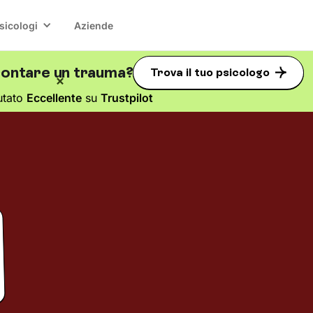
sicologi
Aziende
rontare un trauma?
Trova il tuo psicologo
utato
Eccellente
su
Trustpilot