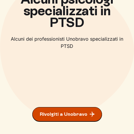
specializzati in
PTSD
Alcuni dei professionisti Unobravo specializzati in
PTSD
Ansia
DOC
Ansia
Ipocondria
Roberta De Filippis
Ansia
Ipocondria
Mara Lombardi
Psicoterapeuta ad orientamento Cognitivo-
Marco Cappadonna
Psicologa ad orientamento Analitico
Comportamentale
Rivolgiti a Unobravo
Psicologo ad orientamento Sistemico-Relazionale
Transazionale