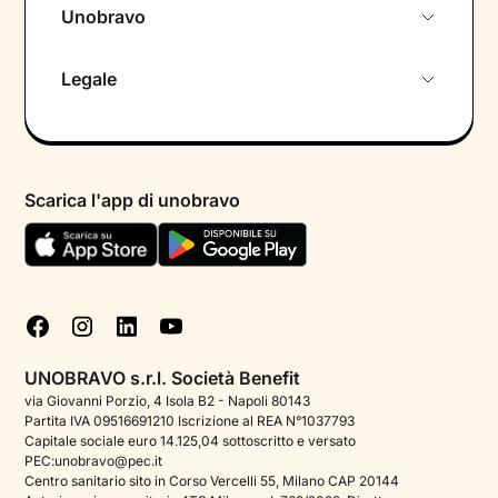
Unobravo
Chi siamo
Legale
Colloquio conoscitivo gratuito
Informativa privacy calendario
Psicologo in chat
Informativa privacy paziente
Psicologi per aree di intervento
Scarica l'app di unobravo
Termini e condizioni
Aiuto urgente
Informativa Privacy
FAQ
Dichiarazione di Accessibilità
Blog
Cookie policy
Test psicologici
Gestisci cookie
UNOBRAVO s.r.l. Società Benefit
Podcast di psicologia
via Giovanni Porzio, 4 Isola B2 - Napoli 80143
Partita IVA 09516691210 Iscrizione al REA N°1037793
Corporate
Capitale sociale euro 14.125,04 sottoscritto e versato
PEC:unobravo@pec.it
Psicologo italiano all'estero
Centro sanitario sito in Corso Vercelli 55, Milano CAP 20144