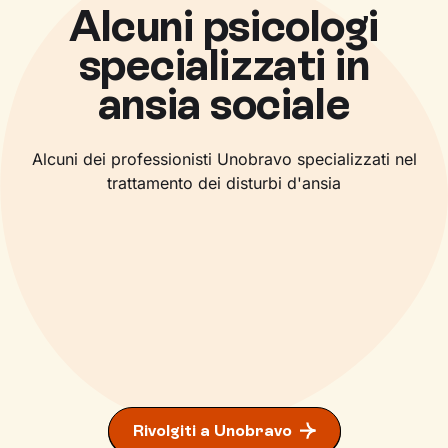
Alcuni psicologi
specializzati in
ansia sociale
Alcuni dei professionisti Unobravo specializzati nel
trattamento dei disturbi d'ansia
Ansia
DOC
Ansia
DOC
Grazia Alecci
Ansia
Stress
Teresa Arena
Psicoterapeuta ad orientamento Breve Strategico
Ansia
Ipocondria
Chiara Petrarulo
Psicologa ad orientamento Gestaltico
Carla Nesci
Psicoterapeuta ad orientamento Sistemico-
Rivolgiti a Unobravo
Psicoterapeuta ad orientamento Analitico
Relazionale