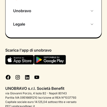
Unobravo
Chi siamo
Legale
Colloquio conoscitivo gratuito
Informativa privacy calendario
Psicologo in chat
Informativa privacy paziente
Psicologi per aree di intervento
Scarica l'app di unobravo
Termini e condizioni
Aiuto urgente
Informativa Privacy
FAQ
Dichiarazione di Accessibilità
Blog
Cookie policy
Test psicologici
Gestisci cookie
UNOBRAVO s.r.l. Società Benefit
Podcast di psicologia
via Giovanni Porzio, 4 Isola B2 - Napoli 80143
Partita IVA 09516691210 Iscrizione al REA N°1037793
Corporate
Capitale sociale euro 14.125,04 sottoscritto e versato
PEC:unobravo@pec.it