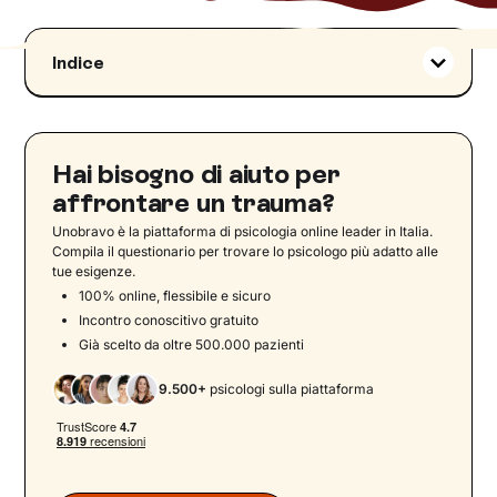
Indice
Il trauma psichico nell’infanzia
Trauma relazionale precoce e trauma
complesso
Hai bisogno di aiuto per
La dissociazione e la frammentazione del sé
affrontare un trauma?
Una persona, due parti in lotta
Unobravo è la piattaforma di psicologia online leader in Italia.
Cos'è la frammentazione del sé: un'analogia
Compila il questionario per trovare lo psicologo più adatto alle
tue esigenze.
visiva
100% online, flessibile e sicuro
Meccanismi psicologici alla base della
Incontro conoscitivo gratuito
frammentazione del sé
Già scelto da oltre 500.000 pazienti
Dati sulla diffusione della frammentazione del
sé nei traumi complessi
9.500+
psicologi sulla piattaforma
Il modello della dissociazione strutturale
Come integrare le due parti?
Strategie pratiche per affrontare la