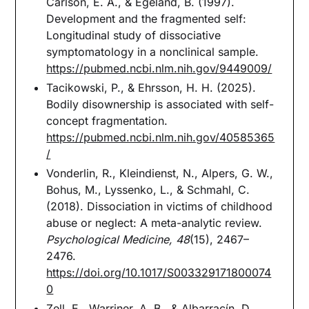
Carlson, E. A., & Egeland, B. (1997).
Development and the fragmented self:
Longitudinal study of dissociative
symptomatology in a nonclinical sample.
https://pubmed.ncbi.nlm.nih.gov/9449009/
Tacikowski, P., & Ehrsson, H. H. (2025).
Bodily disownership is associated with self-
concept fragmentation.
https://pubmed.ncbi.nlm.nih.gov/40585365
/
Vonderlin, R., Kleindienst, N., Alpers, G. W.,
Bohus, M., Lyssenko, L., & Schmahl, C.
(2018). Dissociation in victims of childhood
abuse or neglect: A meta-analytic review.
Psychological Medicine, 48
(15), 2467–
2476.
https://doi.org/10.1017/S003329171800074
0
Zell, E., Warriner, A. B., & Albarracín, D.