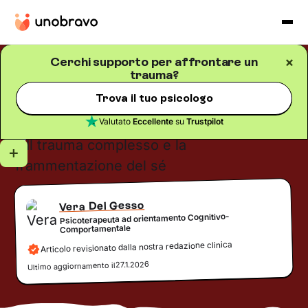
Cerchi supporto per affrontare un
trauma?
Trauma e psicotraumatologia
Blog
/
5
minuti di lettura
Il trauma complesso e la
Trova il tuo psicologo
frammentazione del sé
Valutato
Eccellente
su
Trustpilot
Vera Del Gesso
Psicoterapeuta ad orientamento Cognitivo-
Comportamentale
Articolo revisionato dalla nostra redazione clinica
27.1.2026
Ultimo aggiornamento il