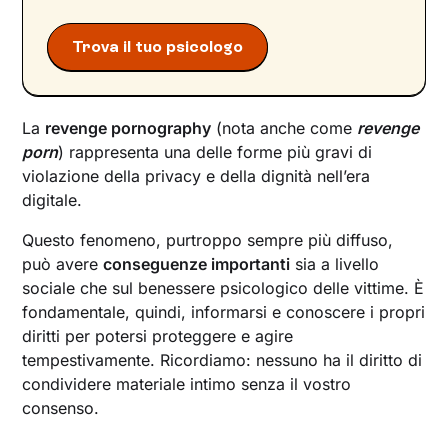
Cosa fare in caso di revenge pornography: passi
Trova il tuo psicologo
immediati, raccolta prove e denuncia
Supporto psicologico e ruolo di familiari e amici
Nuove sfide: deepfake e tecnologie emergenti
La
revenge pornography
(nota anche come
revenge
Un passo verso il benessere psicologico
porn
) rappresenta una delle forme più gravi di
violazione della privacy e della dignità nell’era
digitale.
Questo fenomeno, purtroppo sempre più diffuso,
può avere
conseguenze importanti
sia a livello
sociale che sul benessere psicologico delle vittime. È
fondamentale, quindi, informarsi e conoscere i propri
diritti per potersi proteggere e agire
tempestivamente. Ricordiamo: nessuno ha il diritto di
condividere materiale intimo senza il vostro
consenso.