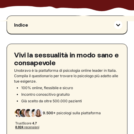
Indice
Cos’è il revenge porn e differenze rispetto ad
altri fenomeni
Origine, diffusione e impatto sociale della
Vivi la sessualità in modo sano e
revenge porn
consapevole
Canali di diffusione e nuove tecnologie
Unobravo è la piattaforma di psicologia online leader in Italia.
Vittime, fattori di vulnerabilità e rischi per
Compila il questionario per trovare lo psicologo più adatto alle
minori
tue esigenze.
Conseguenze psicologiche e sociali della
100% online, flessibile e sicuro
revenge pornography
Incontro conoscitivo gratuito
Già scelto da oltre 500.000 pazienti
Aspetti legali in Italia e a livello internazionale
Rimozione dei contenuti di revenge porn e tutela
9.500+
psicologi sulla piattaforma
della privacy online
Prevenzione, strategie di protezione ed
educazione digitale