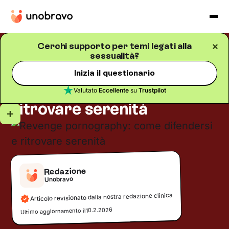
Cerchi supporto per temi legati alla
sessualità?
Sessualità
Blog
/
5
minuti di lettura
Revenge pornography:
Inizia il questionario
come difendersi e
Valutato
Eccellente
su
Trustpilot
ritrovare serenità
Redazione
Unobravo
Articolo revisionato dalla nostra redazione clinica
10.2.2026
Ultimo aggiornamento il