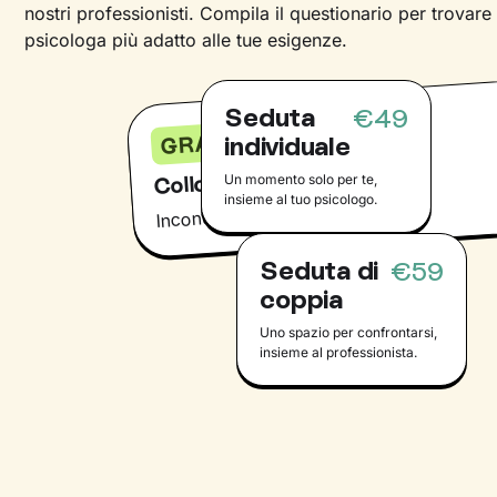
nostri professionisti. Compila il questionario per trovare
psicologa più adatto alle tue esigenze.
Seduta
€49
GRATIS
individuale
Colloquio conoscitivo
Un momento solo per te,
insieme al tuo psicologo.
Incontra il tuo psicologo online
Seduta di
€59
coppia
Uno spazio per confrontarsi,
insieme al professionista.