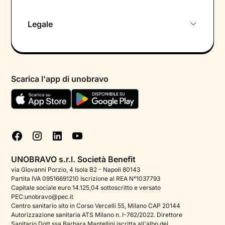
Chi siamo
Legale
Colloquio conoscitivo gratuito
Informativa privacy calendario
Psicologo in chat
Informativa privacy paziente
Psicologi per aree di intervento
Scarica l'app di unobravo
Termini e condizioni
Aiuto urgente
Informativa Privacy
FAQ
Dichiarazione di Accessibilità
Blog
Cookie policy
Test psicologici
Gestisci cookie
UNOBRAVO s.r.l. Società Benefit
Podcast di psicologia
via Giovanni Porzio, 4 Isola B2 - Napoli 80143
Partita IVA 09516691210 Iscrizione al REA N°1037793
Corporate
Capitale sociale euro 14.125,04 sottoscritto e versato
PEC:unobravo@pec.it
Psicologo italiano all'estero
Centro sanitario sito in Corso Vercelli 55, Milano CAP 20144
Autorizzazione sanitaria ATS Milano n. I-762/2022. Direttore
Approfondimenti sulla salute mentale
Sanitario Dott.ssa Barbara Mantellini iscritta all'albo dei