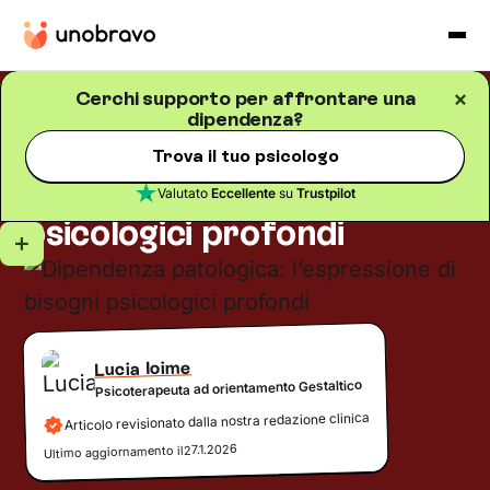
Cerchi supporto per affrontare una
dipendenza?
Dipendenze
Blog
/
5
minuti di lettura
Dipendenza patologica:
Trova il tuo psicologo
l’espressione di bisogni
Valutato
Eccellente
su
Trustpilot
psicologici profondi
Lucia Ioime
Psicoterapeuta ad orientamento Gestaltico
Articolo revisionato dalla nostra redazione clinica
27.1.2026
Ultimo aggiornamento il