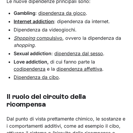
Le nuove dipendenze principali sono:
Gambling
:
dipendenza da gioco
.
Internet addiction
: dipendenza da internet.
Dipendenza da videogiochi.
Shopping
compulsivo
, ovvero la dipendenza da
shopping
.
Sexual addiction
:
dipendenza dal sesso
.
Love addiction,
di cui fanno parte la
codipendenza
e la
dipendenza affettiva
.
Dipendenza da cibo
.
Il ruolo del circuito della
ricompensa
Dal punto di vista prettamente chimico, le sostanze e
i comportamenti additivi, come ad esempio il cibo,
attivano il sistema o “circuito della ricompensa o