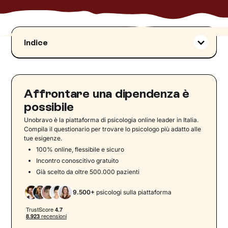
Indice
Cosa sono le dipendenze patologiche?
Definizioni cliniche e criteri diagnostici della
dipendenza patologica
Affrontare una dipendenza è
Il craving
possibile
Il meccanismo della dipendenza
Unobravo è la piattaforma di psicologia online leader in Italia.
Distinzione tra sintomi cognitivi,
Compila il questionario per trovare lo psicologo più adatto alle
tue esigenze.
comportamentali e fisiologici
100% online, flessibile e sicuro
Le new addiction : come riconoscerle ‍
Incontro conoscitivo gratuito
Il ruolo del circuito della ricompensa
Già scelto da oltre 500.000 pazienti
Le cause della dipendenza patologica
9.500+
psicologi sulla piattaforma
Uscire dalla dipendenza: un percorso possibile
L'aiuto della terapia
Strategie di trattamento della dipendenza