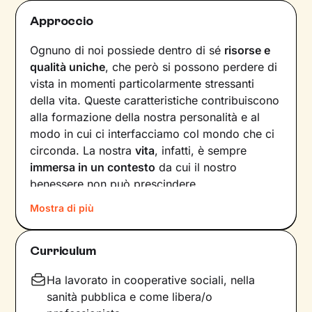
Approccio
Ognuno di noi possiede dentro di sé
risorse e
qualità uniche
, che però si possono perdere di
vista in momenti particolarmente stressanti
della vita. Queste caratteristiche contribuiscono
alla formazione della nostra personalità e al
modo in cui ci interfacciamo col mondo che ci
circonda. La nostra
vita
, infatti, è sempre
immersa in un contesto
da cui il nostro
benessere non può prescindere.
Mostra di più
Basta che uno dei fattori in gioco – dalle
emozioni ai pensieri, dalle relazioni alla salute –
vacilli, ed ecco che la nostra serenità ne
Curriculum
risente. Andare a scovare quelle risorse
interiori che ci caratterizzano diventa allora
Ha lavorato in cooperative sociali, nella
fondamentale per
affrontare al meglio le
sanità pubblica e come libera/o
situazioni
che ci capitano e per
raggiungere