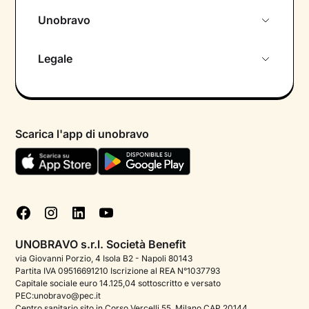
Unobravo
Chi siamo
Legale
Colloquio conoscitivo gratuito
Informativa privacy calendario
Psicologo in chat
Informativa privacy paziente
Psicologi per aree di intervento
Scarica l'app di unobravo
Termini e condizioni
Aiuto urgente
Informativa Privacy
FAQ
Dichiarazione di Accessibilità
Blog
Cookie policy
Test psicologici
Gestisci cookie
UNOBRAVO s.r.l. Società Benefit
Podcast di psicologia
via Giovanni Porzio, 4 Isola B2 - Napoli 80143
Partita IVA 09516691210 Iscrizione al REA N°1037793
Corporate
Capitale sociale euro 14.125,04 sottoscritto e versato
PEC:unobravo@pec.it
Psicologo italiano all'estero
Centro sanitario sito in Corso Vercelli 55, Milano CAP 20144