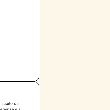
a subito da
perienze e a