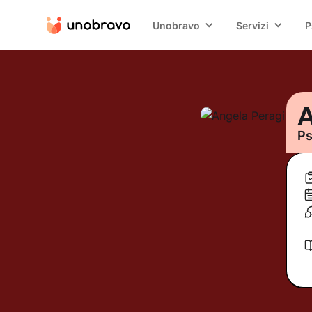
Unobravo
Servizi
P
A
Ps