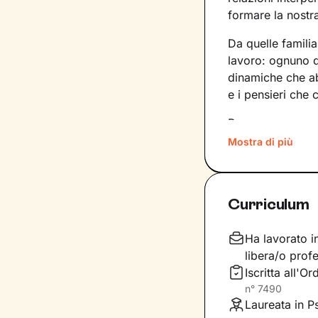
formare la nostra
Da quelle familia
lavoro: ognuno de
dinamiche che a
e i pensieri che 
Per superare mo
quali siano gli e
Mostra di più
lavorare. In base
dentro di noi a
Curriculum
Il nostro percor
l’obiettivo di a
Non solo: svilup
Ha lavorato i
maniera più sod
libera/o profe
Iscritta all'O
Daremo il via a 
n°
7490
benessere che de
Laureata in P