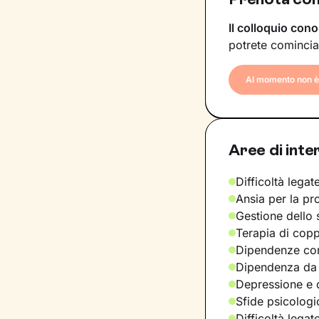
Il colloquio cono
potrete comincia
Al momento non è 
Aree di inte
Difficoltà legate
Ansia per la pr
Gestione dello 
Terapia di copp
Dipendenze com
Dipendenza da
Depressione e d
Sfide psicologic
Difficoltà legat