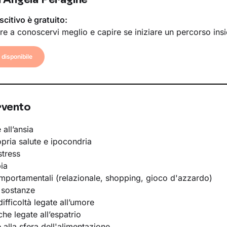
scitivo è gratuito:
re a conoscervi meglio e capire se iniziare un percorso ins
disponibile
rvento
 all’ansia
opria salute e ipocondria
stress
ia
portamentali (relazionale, shopping, gioco d'azzardo)
 sostanze
ifficoltà legate all’umore
he legate all’espatrio
e alla sfera dell'alimentazione