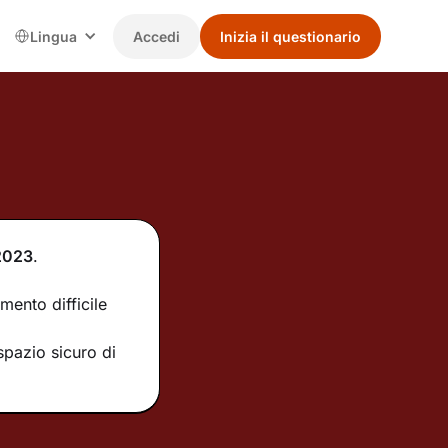
Lingua
Accedi
Inizia il questionario
2023
.
mento difficile
spazio sicuro di