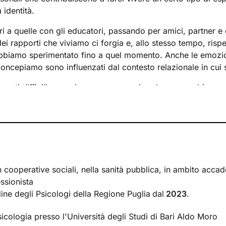
 identità.
ri a quelle con gli educatori, passando per amici, partner e 
i rapporti che viviamo ci forgia e, allo stesso tempo, rispe
bbiamo sperimentato fino a quel momento. Anche le emozi
concepiamo sono influenzati dal contesto relazionale in cui 
menti difficili e raggiungere un maggiore benessere bisog
lementi che non ci rappresentano più e quali i bisogni insoddi
 a questo si vanno a individuare le risorse necessarie per f
nche se spesso non ne siamo consapevoli.
so insieme si baserà su accoglienza, ascolto e comprension
ccompagnarti verso una nuova interpretazione di ciò che sta
pando nuovi pensieri e comportamenti, potrai vivere il tuo p
n cooperative sociali, nella sanità pubblica, in ambito acc
disfacente e serena.
ssionista
rdine degli Psicologi della Regione Puglia
dal
2023
.
un cammino che ti condurrà su strade mai percorse prima, ve
sideri.
sicologia presso l'Università degli Studi di Bari Aldo Moro