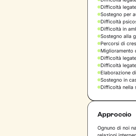
Difficoltà legat
Sostegno per a
Difficoltà psic
Difficoltà in am
Sostegno alla ge
Percorsi di cre
Miglioramento d
Difficoltà legat
Difficoltà lega
Elaborazione d
Sostegno in casi
Difficoltà nella
Approccio
Ognuno di noi nas
relazioni interpe