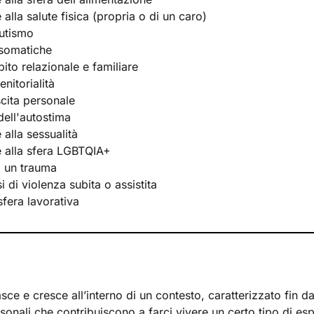
e alla salute fisica (propria o di un caro)
utismo
osomatiche
bito relazionale e familiare
nitorialità
scita personale
ell'autostima
e alla sessualità
te alla sfera LGBTQIA+
i un trauma
 di violenza subita o assistita
 sfera lavorativa
ce e cresce all’interno di un contesto, caratterizzato fin d
rsonali che contribuiscono a farci vivere un certo tipo di es