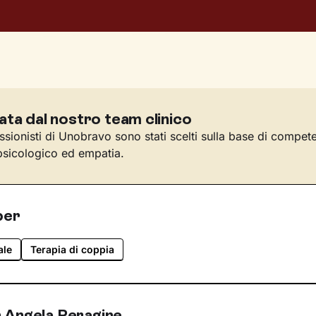
ata dal nostro team clinico
essionisti di Unobravo sono stati scelti sulla base di compet
sicologico ed empatia.
per
ale
Terapia di coppia
 Angela Peragine