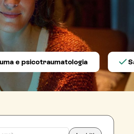
 psicotraumatologia
Salute 