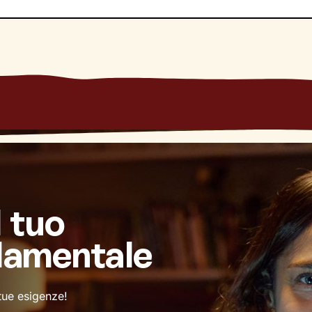
l tuo
damentale
 tue esigenze!