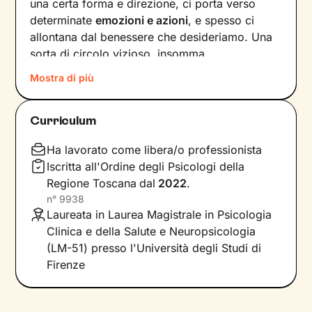
una certa forma e direzione, ci porta verso
determinate
emozioni e azioni
, e spesso ci
allontana dal benessere che desideriamo. Una
sorta di circolo vizioso, insomma.
Mostra di più
Si può interrompere questo circuito,
innescando un
cambiamento che porti a una
maggiore serenità
? Certo che sì, andando a
Curriculum
intervenire proprio sui pensieri e i
comportamenti che lo generano.
Ha lavorato come libera/o professionista
Iscritta all'Ordine degli Psicologi della
Il mio compito sarà quello di accompagnarti in
Regione Toscana
dal
2022
.
questo processo, aiutandoti prima di tutto a
n°
9938
diventare
consapevole di tutto quello
che
Laureata in Laurea Magistrale in Psicologia
influenza l’interpretazione degli eventi della tua
Clinica e della Salute e Neuropsicologia
vita. Ti insegnerò a
potenziare le tue risorse
,
(LM-51) presso l'Università degli Studi di
acquisire nuove abilità e raggiungere obiettivi
Firenze
specifici, attraverso
esercizi e tecniche
in linea
con i tuoi bisogni e valori.