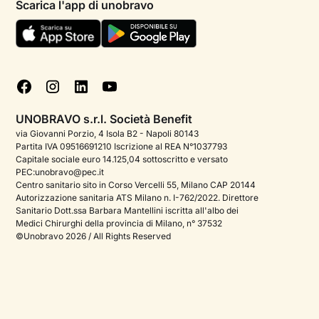
Scarica l'app di unobravo
Termini e condizioni
Aiuto urgente
Informativa Privacy
FAQ
Dichiarazione di Accessibilità
Blog
Cookie policy
Test psicologici
Gestisci cookie
UNOBRAVO s.r.l. Società Benefit
Podcast di psicologia
via Giovanni Porzio, 4 Isola B2 - Napoli 80143
Partita IVA 09516691210 Iscrizione al REA N°1037793
Corporate
Capitale sociale euro 14.125,04 sottoscritto e versato
PEC:unobravo@pec.it
Psicologo italiano all'estero
Centro sanitario sito in Corso Vercelli 55, Milano CAP 20144
Autorizzazione sanitaria ATS Milano n. I-762/2022. Direttore
Approfondimenti sulla salute mentale
Sanitario Dott.ssa Barbara Mantellini iscritta all'albo dei
Medici Chirurghi della provincia di Milano, n° 37532
Sala stampa
©Unobravo 2026 / All Rights Reserved
Bandi e premi
Posizioni aperte
Contattaci