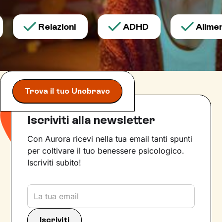
Relazioni
ADHD
Aliment
Trova il tuo Unobravo
Iscriviti alla newsletter
Con Aurora ricevi nella tua email tanti spunti
per coltivare il tuo benessere psicologico.
Iscriviti subito!