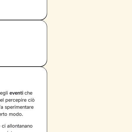
degli
eventi
che
nel percepire ciò
 fa sperimentare
certo modo.
 ci allontanano