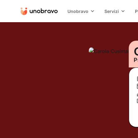
Unobravo
Servizi
P
P