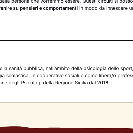
dalla persona che vorremmo essere. Questi circuiti si poss
venire su pensieri e comportamenti
in modo da innescare 
ri andremo prima di tutto a indagare quali siano gli element
 degli eventi della tua vita. Una volta acquisita questa
consa
un
potenziamento delle tue risorse interne
e all’acquisizione
ere i tuoi obiettivi specifici.
 fianco per tutto il percorso, per allenarti con
esercizi e tec
lori, e per aiutarti a non perdere motivazione e determinazi
lla sanità pubblica, nell’ambito della psicologia dello sport
 lavoro fatto? Il tanto desiderato
benessere
.
gia scolastica, in cooperative sociali e come libera/o profes
rdine degli Psicologi della Regione Sicilia
dal
2018
.