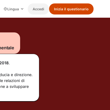
Lingua
Accedi
Inizia il questionario
mentale
2018
.
ducia e direzione.
e relazioni di
one a sviluppare