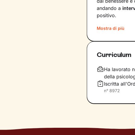
dal benessere e 
andando a
inter
positivo.
Nei nostri incont
Mostra di più
l’interpretazione
dedicheremo a 
utili per raggiung
Curriculum
Io resterò al tuo
tuoi bisogni e va
Ha lavorato ne
ricompensa per il
della psicolo
Iscritta all'O
n°
8972