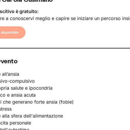
scitivo è gratuito:
re a conoscervi meglio e capire se iniziare un percorso ins
disponibile
rvento
 all’ansia
sivo-compulsivo
opria salute e ipocondria
ico e ansia acuta
li che generano forte ansia (fobie)
stress
e alla sfera dell'alimentazione
scita personale
ell'autostima