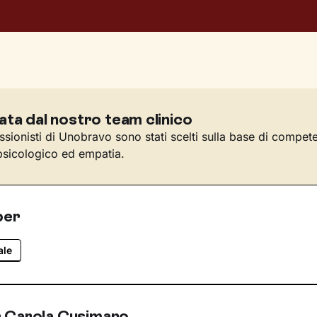
ata dal nostro team clinico
essionisti di Unobravo sono stati scelti sulla base di compet
sicologico ed empatia.
per
ale
 Carola Cusimano