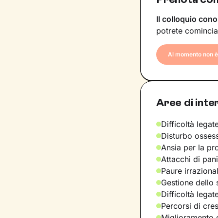
Il colloquio cono
potrete comincia
Al momento non è 
Aree di inte
Difficoltà legate
Disturbo osses
Ansia per la pr
Attacchi di pan
Paure irraziona
Gestione dello 
Difficoltà legat
Percorsi di cre
Miglioramento d