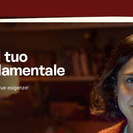
l tuo
damentale
 tue esigenze!