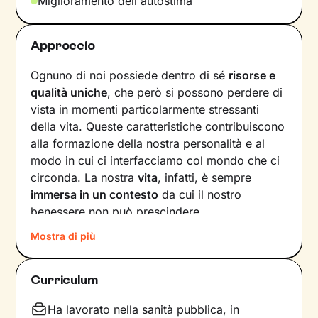
Miglioramento dell'autostima
Approccio
Ognuno di noi possiede dentro di sé
risorse e
qualità uniche
, che però si possono perdere di
vista in momenti particolarmente stressanti
della vita. Queste caratteristiche contribuiscono
alla formazione della nostra personalità e al
modo in cui ci interfacciamo col mondo che ci
circonda. La nostra
vita
, infatti, è sempre
immersa in un contesto
da cui il nostro
benessere non può prescindere.
Mostra di più
Basta che uno dei fattori in gioco – dalle
emozioni ai pensieri, dalle relazioni alla salute –
vacilli, ed ecco che la nostra serenità ne
Curriculum
risente. Andare a scovare quelle risorse interiori
che ci caratterizzano diventa allora
Ha lavorato nella sanità pubblica, in