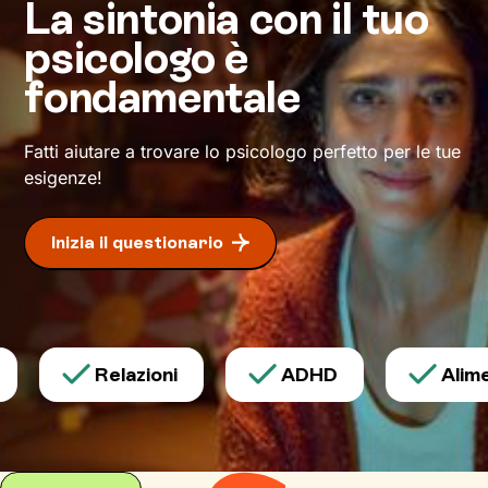
competenze
per permetterti di raggiungere i
La sintonia con il tuo
traguardi di vita che ti poni.
psicologo è
fondamentale
Fatti aiutare a trovare lo psicologo perfetto per le tue
esigenze!
Inizia il questionario
Relazioni
ADHD
Alimen