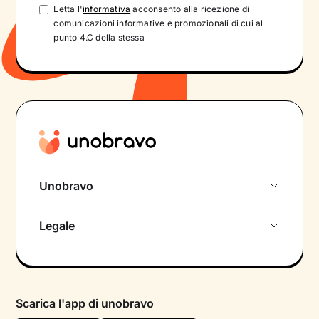
Letta l'
informativa
acconsento alla ricezione di
comunicazioni informative e promozionali di cui al
punto 4.C della stessa
Unobravo
Chi siamo
Legale
Colloquio conoscitivo gratuito
Informativa privacy calendario
Psicologo in chat
Informativa privacy paziente
Psicologi per aree di intervento
Scarica l'app di unobravo
Termini e condizioni