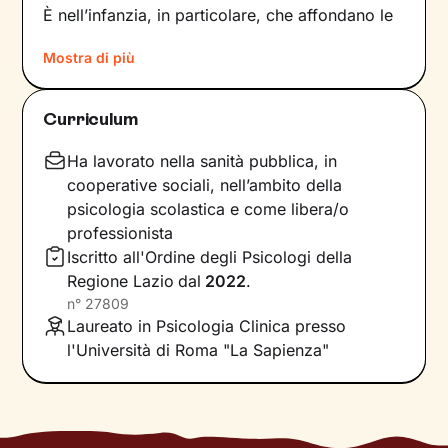
È nell’infanzia, in particolare, che affondano le
radici di tanti nostri modi di essere, di pensare
Mostra di più
e agire: le
esperienze vissute in famiglia
,
infatti, vengono apprese, memorizzate e
riproposte nelle relazioni successive.
Curriculum
Individuare e comprendere questi meccanismi -
che in età adulta si attivano in maniera
Ha lavorato nella sanità pubblica, in
automatica - è la chiave per innescare il
cooperative sociali, nell’ambito della
cambiamento.
psicologia scolastica e come libera/o
professionista
Conoscere noi stessi significa
portare alla luce
Iscritto all'Ordine degli Psicologi della
ciò che per tanto tempo è rimasto dietro le
Regione Lazio
dal
2022
.
quinte: raggiungere questo tipo di
n°
27809
consapevolezza è il primo passo necessario
Laureato in Psicologia Clinica presso
per
svincolare il presente
dal passato
e viverlo
l'Università di Roma "La Sapienza"
con maggiore serenità.
Nel percorso che faremo insieme ti ascolterò
sempre con attenzione e partecipazione,