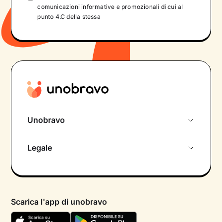
comunicazioni informative e promozionali di cui al
punto 4.C della stessa
Unobravo
Chi siamo
Legale
Colloquio conoscitivo gratuito
Informativa privacy calendario
Psicologo in chat
Informativa privacy paziente
Psicologi per aree di intervento
Scarica l'app di unobravo
Termini e condizioni
Aiuto urgente