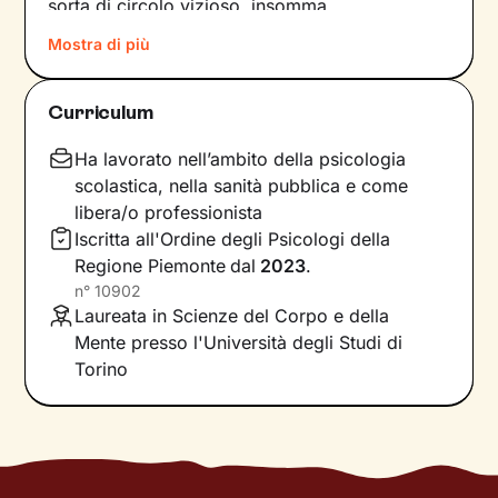
sorta di circolo vizioso, insomma.
Mostra di più
Si può interrompere questo circuito,
innescando un
cambiamento che porti a una
maggiore serenità
? Certo che sì, andando a
Curriculum
intervenire proprio sui pensieri e i
comportamenti che lo generano.
Ha lavorato nell’ambito della psicologia
scolastica, nella sanità pubblica e come
Il mio compito sarà quello di accompagnarti in
libera/o professionista
questo processo, aiutandoti prima di tutto a
Iscritta all'Ordine degli Psicologi della
diventare
consapevole di tutto quello
che
Regione Piemonte
dal
2023
.
influenza l’interpretazione degli eventi della tua
n°
10902
vita. Ti insegnerò a
potenziare le tue risorse
,
Laureata in Scienze del Corpo e della
acquisire nuove abilità e raggiungere obiettivi
Mente presso l'Università degli Studi di
specifici, attraverso
esercizi e tecniche
in linea
Torino
con i tuoi bisogni e valori.
Immagina il percorso come una scalata in
montagna. Le tue
modalità di pensiero e azione
sono gli strumenti necessari per salire in alta