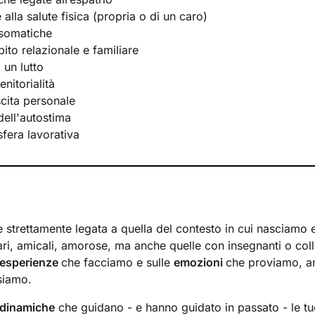
e alla salute fisica (propria o di un caro)
osomatiche
bito relazionale e familiare
 un lutto
nitorialità
scita personale
ell'autostima
 sfera lavorativa
 è strettamente legata a quella del contesto in cui nasciamo
iari, amicali, amorose, ma anche quelle con insegnanti o coll
esperienze
che facciamo e sulle
emozioni
che proviamo, a
 siamo.
 dinamiche
che guidano - e hanno guidato in passato - le tue