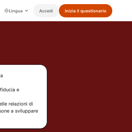
Lingua
Accedi
Inizia il questionario
ia
fiducia e
le relazioni di
rsone a sviluppare