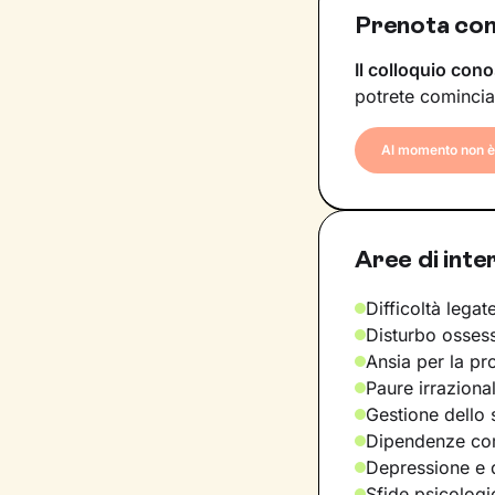
Prenota con
Il colloquio cono
potrete comincia
Al momento non è 
Aree di inte
Difficoltà legate
Disturbo osses
Ansia per la pr
Paure irraziona
Gestione dello 
Dipendenze com
Depressione e d
Sfide psicologic