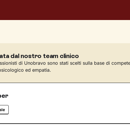
ata dal nostro team clinico
essionisti di Unobravo sono stati scelti sulla base di compet
sicologico ed empatia.
per
ale