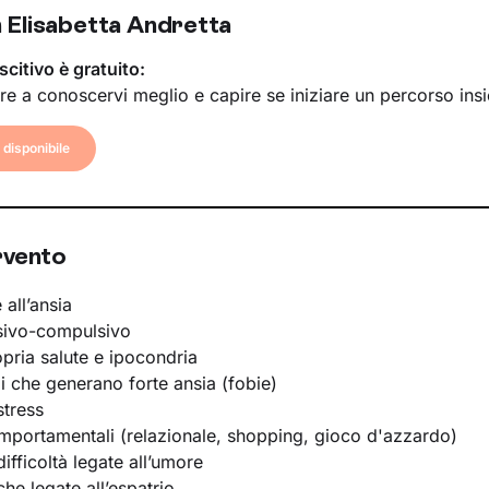
 Elisabetta Andretta
scitivo è gratuito:
re a conoscervi meglio e capire se iniziare un percorso ins
disponibile
rvento
 all’ansia
sivo-compulsivo
opria salute e ipocondria
li che generano forte ansia (fobie)
stress
portamentali (relazionale, shopping, gioco d'azzardo)
ifficoltà legate all’umore
he legate all’espatrio