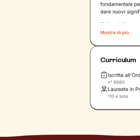
fondamentale per
dare nuovi signif
Nei nostri incon
condividere ciò c
Mostra di più
tuoi
bisogni
, in
risorse interne 
Curriculum
Questi elementi 
risoluzione dei n
innescare il cam
Iscritta all'
n°
8680
Un passo dopo l
Laureata in P
e non solo, e c
110 e lode