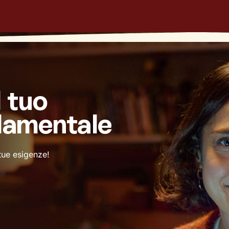
l tuo
damentale
 tue esigenze!