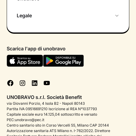
Chi siamo
Legale
Colloquio conoscitivo gratuito
Informativa privacy calendario
Psicologo in chat
Informativa privacy paziente
Psicologi per aree di intervento
Scarica l'app di unobravo
Termini e condizioni
Aiuto urgente
Informativa Privacy
FAQ
Dichiarazione di Accessibilità
Blog
Cookie policy
Test psicologici
Gestisci cookie
UNOBRAVO s.r.l. Società Benefit
Podcast di psicologia
via Giovanni Porzio, 4 Isola B2 - Napoli 80143
Partita IVA 09516691210 Iscrizione al REA N°1037793
Corporate
Capitale sociale euro 14.125,04 sottoscritto e versato
PEC:unobravo@pec.it
Psicologo italiano all'estero
Centro sanitario sito in Corso Vercelli 55, Milano CAP 20144
Autorizzazione sanitaria ATS Milano n. I-762/2022. Direttore
Approfondimenti sulla salute mentale