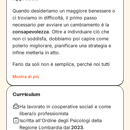
Quando desideriamo un maggiore benessere o
ci troviamo in difficoltà, il primo passo
necessario per avviare un cambiamento è la
consapevolezza
. Oltre a individuare ciò che
non ci soddisfa, dobbiamo poi capire come
poterlo migliorare, pianificare una strategia e
infine metterla in atto.
Farlo da soli non è semplice, perché noi tutti
siamo talmente
abituati a un certo tipo di
Mostra di più
dinamiche
– interne e relazionali – che non le
notiamo nemmeno. Ecco perché l’intervento di
un professionista risulta fondamentale.
Curriculum
La prima fase del nostro percorso insieme
Ha lavorato in cooperative sociali e come
consisterà in una raccolta di informazioni che ci
libera/o professionista
porteranno a definire un
obiettivo condiviso
su
Iscritta all'Ordine degli Psicologi della
cui si focalizzerà il lavoro. Stabiliremo anche
Regione Lombardia
dal
2023
.