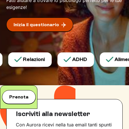
Fatti aiutare a trovare lo psicologo perfetto per le tue
esigenze!
Inizia il questionario
Relazioni
ADHD
Aliment
Prenota
Iscriviti alla newsletter
Con Aurora ricevi nella tua email tanti spunti