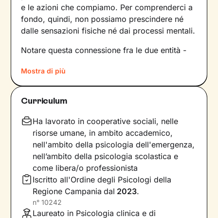
e le azioni che compiamo. Per comprenderci a
fondo, quindi, non possiamo prescindere né
dalle sensazioni fisiche né dai processi mentali.
Notare questa connessione fra le due entità -
solo in apparenza distinte - è più semplice in
Mostra di più
situazioni in cui il benessere corporeo o la sua
mancanza sono direttamente coinvolti, ma si
tratta di una dinamica che è sempre presente.
Curriculum
Andare ad analizzarla è il primo passo
necessario per
comprenderne i meccanismi,
Ha lavorato in cooperative sociali, nelle
per poi intervenire
e migliorare il
risorse umane, in ambito accademico,
funzionamento mente-organismo.
nell'ambito della psicologia dell'emergenza,
nell’ambito della psicologia scolastica e
Scopriremo allora che il
nostro corpo ci parla
come libera/o professionista
ogni giorno, ci manda segnali spesso molto
Iscritto all'Ordine degli Psicologi della
forti che sta a noi cogliere e interpretare. A
Regione Campania
dal
2023
.
nostra volta possiamo comunicare con quel
n°
10242
lato di noi, recuperando un
contatto
che
Laureato in Psicologia clinica e di