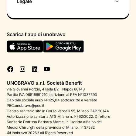
Legale
Colloquio conoscitivo gratuito
Informativa privacy calendario
Psicologo in chat
Informativa privacy paziente
Psicologi per aree di intervento
Scarica l'app di unobravo
Termini e condizioni
Aiuto urgente
Informativa Privacy
FAQ
Dichiarazione di Accessibilità
Blog
Cookie policy
Test psicologici
Gestisci cookie
UNOBRAVO s.r.l. Società Benefit
Podcast di psicologia
via Giovanni Porzio, 4 Isola B2 - Napoli 80143
Partita IVA 09516691210 Iscrizione al REA N°1037793
Corporate
Capitale sociale euro 14.125,04 sottoscritto e versato
PEC:unobravo@pec.it
Psicologo italiano all'estero
Centro sanitario sito in Corso Vercelli 55, Milano CAP 20144
Autorizzazione sanitaria ATS Milano n. I-762/2022. Direttore
Sala stampa
Sanitario Dott.ssa Barbara Mantellini iscritta all'albo dei
Medici Chirurghi della provincia di Milano, n° 37532
Bandi e premi
©Unobravo 2026 / All Rights Reserved