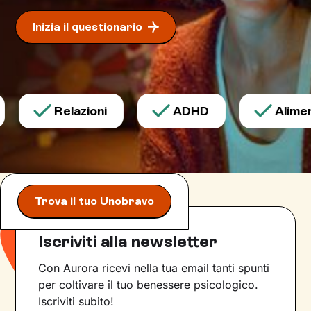
Inizia il questionario
Relazioni
ADHD
Aliment
Trova il tuo Unobravo
Iscriviti alla newsletter
Con Aurora ricevi nella tua email tanti spunti
per coltivare il tuo benessere psicologico.
Iscriviti subito!