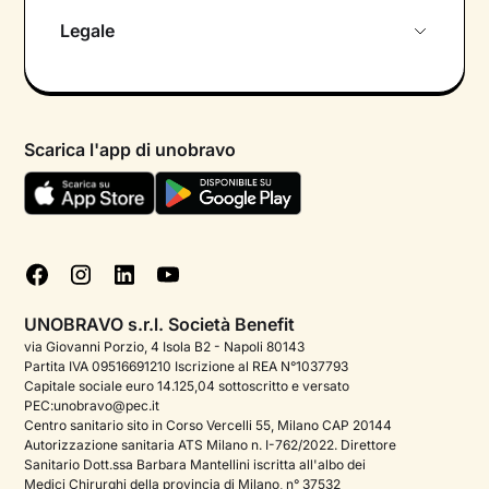
Chi siamo
Legale
Colloquio conoscitivo gratuito
Informativa privacy calendario
Psicologo in chat
Informativa privacy paziente
Psicologi per aree di intervento
Scarica l'app di unobravo
Termini e condizioni
Aiuto urgente
Informativa Privacy
FAQ
Dichiarazione di Accessibilità
Blog
Cookie policy
Test psicologici
Gestisci cookie
UNOBRAVO s.r.l. Società Benefit
Podcast di psicologia
via Giovanni Porzio, 4 Isola B2 - Napoli 80143
Partita IVA 09516691210 Iscrizione al REA N°1037793
Corporate
Capitale sociale euro 14.125,04 sottoscritto e versato
PEC:unobravo@pec.it
Psicologo italiano all'estero
Centro sanitario sito in Corso Vercelli 55, Milano CAP 20144
Autorizzazione sanitaria ATS Milano n. I-762/2022. Direttore
Sala stampa
Sanitario Dott.ssa Barbara Mantellini iscritta all'albo dei
Medici Chirurghi della provincia di Milano, n° 37532