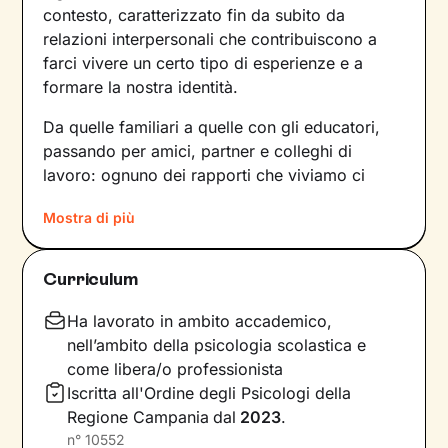
contesto, caratterizzato fin da subito da
relazioni interpersonali che contribuiscono a
farci vivere un certo tipo di esperienze e a
formare la nostra identità.
Da quelle familiari a quelle con gli educatori,
passando per amici, partner e colleghi di
lavoro: ognuno dei rapporti che viviamo ci
forgia e, allo stesso tempo, rispecchia le
Mostra di più
dinamiche che abbiamo sperimentato fino a
quel momento. Anche le emozioni che
proviamo e i pensieri che concepiamo sono
Curriculum
influenzati dal contesto relazionale in cui siamo
cresciuti.
Ha lavorato in ambito accademico,
nell’ambito della psicologia scolastica e
Per superare momenti difficili e raggiungere un
come libera/o professionista
maggiore benessere bisogna comprendere
Iscritta all'Ordine degli Psicologi della
quali siano gli elementi che non ci
Regione Campania
dal
2023
.
rappresentano più e quali i bisogni insoddisfatti
n°
10552