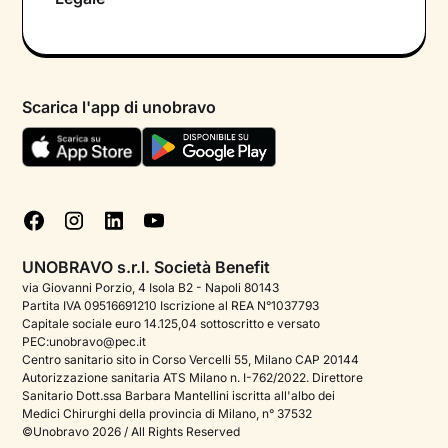
Colloquio conoscitivo gratuito
Informativa privacy calendario
Psicologo in chat
Informativa privacy paziente
Psicologi per aree di intervento
Scarica l'app di unobravo
Termini e condizioni
Aiuto urgente
Informativa Privacy
FAQ
Dichiarazione di Accessibilità
Blog
Cookie policy
Test psicologici
Gestisci cookie
UNOBRAVO s.r.l. Società Benefit
Podcast di psicologia
via Giovanni Porzio, 4 Isola B2 - Napoli 80143
Partita IVA 09516691210 Iscrizione al REA N°1037793
Corporate
Capitale sociale euro 14.125,04 sottoscritto e versato
PEC:unobravo@pec.it
Psicologo italiano all'estero
Centro sanitario sito in Corso Vercelli 55, Milano CAP 20144
Autorizzazione sanitaria ATS Milano n. I-762/2022. Direttore
Sala stampa
Sanitario Dott.ssa Barbara Mantellini iscritta all'albo dei
Medici Chirurghi della provincia di Milano, n° 37532
Bandi e premi
©Unobravo 2026 / All Rights Reserved