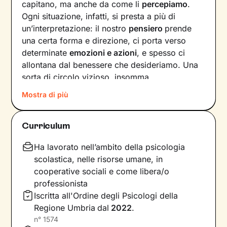
capitano, ma anche da come li
percepiamo
.
Ogni situazione, infatti, si presta a più di
un’interpretazione: il nostro
pensiero
prende
una certa forma e direzione, ci porta verso
determinate
emozioni e azioni
, e spesso ci
allontana dal benessere che desideriamo. Una
sorta di circolo vizioso, insomma.
Mostra di più
Si può interrompere questo circuito,
innescando un
cambiamento che porti a una
maggiore serenità
? Certo che sì, andando a
Curriculum
intervenire proprio sui pensieri e i
comportamenti che lo generano.
Ha lavorato nell’ambito della psicologia
scolastica, nelle risorse umane, in
Il mio compito sarà quello di accompagnarti in
cooperative sociali e come libera/o
questo processo, aiutandoti prima di tutto a
professionista
diventare
consapevole di tutto quello
che
Iscritta all'Ordine degli Psicologi della
influenza l’interpretazione degli eventi della tua
Regione Umbria
dal
2022
.
vita. Ti insegnerò a
potenziare le tue risorse
,
n°
1574