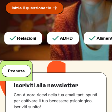
Inizia il questionario
Relazioni
ADHD
Alimenta
Prenota
Iscriviti alla newsletter
Con Aurora ricevi nella tua email tanti spunti
per coltivare il tuo benessere psicologico.
Iscriviti subito!