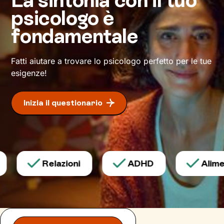
bisogni e valori, e per aiutarti a non perdere
psicologo è
motivazione e determinazione. La ricompensa
per il lavoro fatto? Il tanto desiderato
fondamentale
benessere
.
Fatti aiutare a trovare lo psicologo perfetto per le tue
esigenze!
Inizia il questionario
Relazioni
ADHD
Aliment