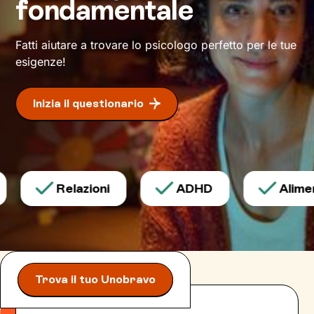
fondamentale
Fatti aiutare a trovare lo psicologo perfetto per le tue
esigenze!
Inizia il questionario
Relazioni
ADHD
Aliment
Trova il tuo Unobravo