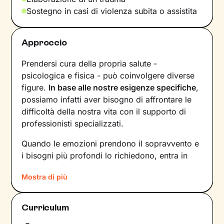
Sostegno in casi di violenza subita o assistita
Approccio
Prendersi cura della propria salute -
psicologica e fisica - può coinvolgere diverse
figure.
In base alle nostre esigenze specifiche
,
possiamo infatti aver bisogno di affrontare le
difficoltà della nostra vita con il supporto di
professionisti specializzati.
Quando le emozioni prendono il sopravvento e
i bisogni più profondi lo richiedono, entra in
gioco un approccio che si fa carico della
Mostra di più
persona nella sua interezza
: corpo e mente. Un
percorso di cambiamento così completo
prende in considerazione tutti i fattori che
Curriculum
contribuiscono alla percezione di malessere