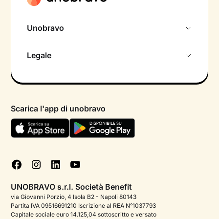
Unobravo
Chi siamo
Legale
Colloquio conoscitivo gratuito
Informativa privacy calendario
Psicologo in chat
Informativa privacy paziente
Psicologi per aree di intervento
Scarica l'app di unobravo
Termini e condizioni
Aiuto urgente
Informativa Privacy
FAQ
Dichiarazione di Accessibilità
Blog
Cookie policy
Test psicologici
Gestisci cookie
UNOBRAVO s.r.l. Società Benefit
Podcast di psicologia
via Giovanni Porzio, 4 Isola B2 - Napoli 80143
Partita IVA 09516691210 Iscrizione al REA N°1037793
Corporate
Capitale sociale euro 14.125,04 sottoscritto e versato