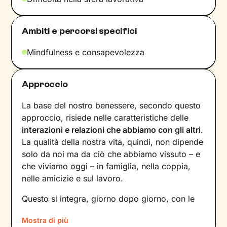
Ambiti e percorsi specifici
Mindfulness e consapevolezza
Approccio
La base del nostro benessere, secondo questo
approccio, risiede nelle caratteristiche delle
interazioni e relazioni che abbiamo con gli altri
.
La qualità della nostra vita, quindi, non dipende
solo da noi ma da ciò che abbiamo vissuto – e
che viviamo oggi – in famiglia, nella coppia,
nelle amicizie e sul lavoro.
Questo si integra, giorno dopo giorno, con le
nostre
percezioni
e con i
pensieri
, andando a
Mostra di più
influire sulle
emozioni
che proviamo, sui