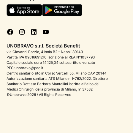
Termini e condizioni
Aiuto urgente
Informativa Privacy
FAQ
Dichiarazione di Accessibilità
Blog
Cookie policy
Test psicologici
Gestisci cookie
UNOBRAVO s.r.l. Società Benefit
Podcast di psicologia
via Giovanni Porzio, 4 Isola B2 - Napoli 80143
Partita IVA 09516691210 Iscrizione al REA N°1037793
Corporate
Capitale sociale euro 14.125,04 sottoscritto e versato
PEC:unobravo@pec.it
Psicologo italiano all'estero
Centro sanitario sito in Corso Vercelli 55, Milano CAP 20144
Autorizzazione sanitaria ATS Milano n. I-762/2022. Direttore
Sala stampa
Sanitario Dott.ssa Barbara Mantellini iscritta all'albo dei
Medici Chirurghi della provincia di Milano, n° 37532
Bandi e premi
©Unobravo 2026 / All Rights Reserved
Posizioni aperte
Contattaci