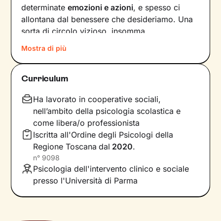
determinate
emozioni e azioni
, e spesso ci
allontana dal benessere che desideriamo. Una
sorta di circolo vizioso, insomma.
Mostra di più
Si può interrompere questo circuito,
innescando un
cambiamento che porti a una
maggiore serenità
? Certo che sì, andando a
Curriculum
intervenire proprio sui pensieri e i
comportamenti che lo generano.
Ha lavorato in cooperative sociali,
nell’ambito della psicologia scolastica e
Il mio compito sarà quello di accompagnarti in
come libera/o professionista
questo processo, aiutandoti prima di tutto a
Iscritta all'Ordine degli Psicologi della
diventare
consapevole di tutto quello
che
Regione Toscana
dal
2020
.
influenza l’interpretazione degli eventi della tua
n°
9098
vita. Ti insegnerò a
potenziare le tue risorse
,
Psicologia dell'intervento clinico e sociale
acquisire nuove abilità e raggiungere obiettivi
presso l'Università di Parma
specifici, attraverso
esercizi e tecniche
in linea
con i tuoi bisogni e valori.
Immagina il percorso come una scalata in