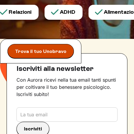
Relazioni
ADHD
Alimentazione
Trova il tuo Unobravo
Iscriviti alla newsletter
Con Aurora ricevi nella tua email tanti spunti
per coltivare il tuo benessere psicologico.
Iscriviti subito!