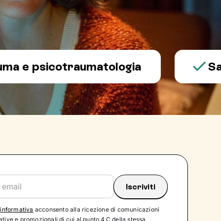
psicotraumatologia
Salute 
'
informativa
acconsento alla ricezione di comunicazioni
tive e promozionali di cui al punto 4.C della stessa