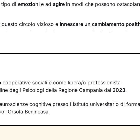
 tipo di
emozioni
e ad
agire
in modi che possono ostacolare
 questo circolo vizioso e
innescare un cambiamento positi
ieri e comportamenti che causano emozioni spiacevoli e an
o dei nostri incontri sarà quello di farti acquisire una maggio
a
delle modalità con cui interpreti gli eventi della tua vita e
tue reazioni. Nel frattempo andremo a scovare le tue
risorse
 parallelo, affiancarle a
nuove abilità
utili a raggiungere i tra
n cooperative sociali e come libera/o professionista
Ordine degli Psicologi della Regione Campania
dal
2023
.
he ed esercizi specifici
, scelti in base ai tuoi valori e bisogn
lle modalità di pensiero e azione che finora ti hanno limitato.
euroscienze cognitive presso l'Istituto universitario di form
arti e sostenerti, e cammineremo insieme verso la meta: il 
uor Orsola Benincasa