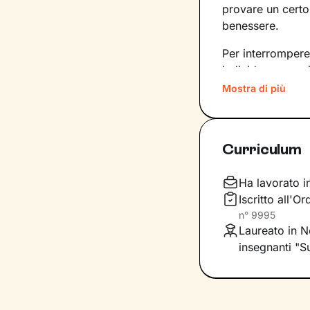
provare un certo
benessere.
Per interrompere
individuare pens
su di essi.
Mostra di più
Il primo obiettiv
consapevolezz
Curriculum
condizionino le 
potenziarle e, in
poni.
Ha lavorato i
Iscritto all'
Attraverso
tecnic
n°
9995
ristrutturare que
Laureato in N
fianco per spron
insegnanti "S