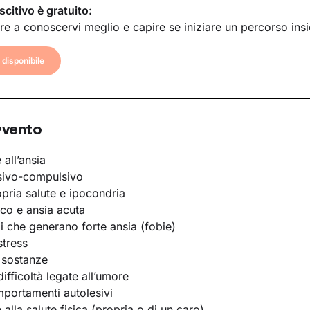
scitivo è gratuito:
re a conoscervi meglio e capire se iniziare un percorso ins
disponibile
rvento
 all’ansia
sivo-compulsivo
opria salute e ipocondria
ico e ansia acuta
li che generano forte ansia (fobie)
stress
 sostanze
ifficoltà legate all’umore
portamenti autolesivi
e alla salute fisica (propria o di un caro)