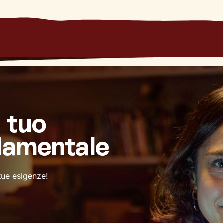
l tuo
damentale
 tue esigenze!