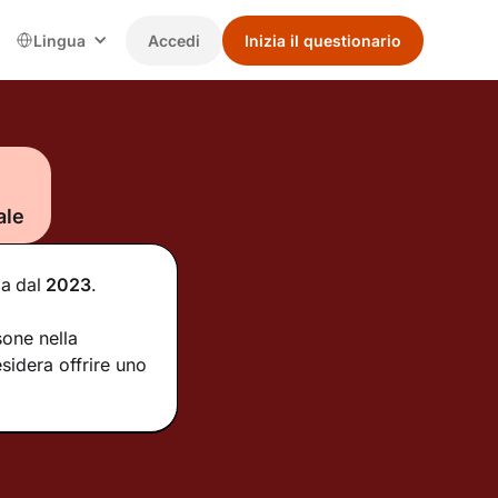
Lingua
Accedi
Inizia il questionario
ale
ia
dal
2023
.
one nella
sidera offrire uno