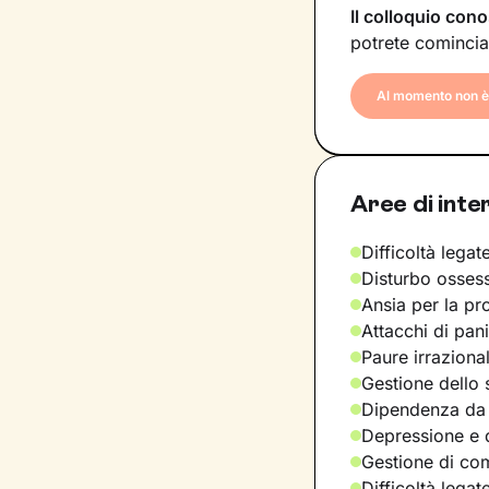
Il colloquio cono
potrete comincia
Al momento non è 
Aree di inte
Difficoltà legate
Disturbo osses
Ansia per la pr
Attacchi di pan
Paure irraziona
Gestione dello 
Dipendenza da
Depressione e d
Gestione di com
Difficoltà legat