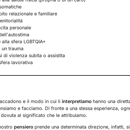
osomatiche
bito relazionale e familiare
nitorialità
scita personale
ell'autostima
te alla sfera LGBTQIA+
i un trauma
 di violenza subita o assistita
 sfera lavorativa
 accadono e il modo in cui li
interpretiamo
hanno una diretta
nsiamo e facciamo. Di fronte a una stessa esperienza, ogn
dovuta al significato che le attribuiamo.
 nostro
pensiero
prende una determinata direzione, infatti, s