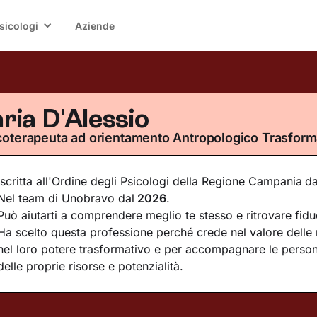
sicologi
Aziende
aria D'Alessio
coterapeuta ad orientamento Antropologico Trasform
Iscritta all'Ordine degli Psicologi della Regione Campania
da
Nel team di Unobravo dal
2026
.
Può aiutarti a comprendere meglio te stesso e ritrovare fidu
Ha scelto questa professione perché crede nel valore delle r
nel loro potere trasformativo e per accompagnare le person
delle proprie risorse e potenzialità.