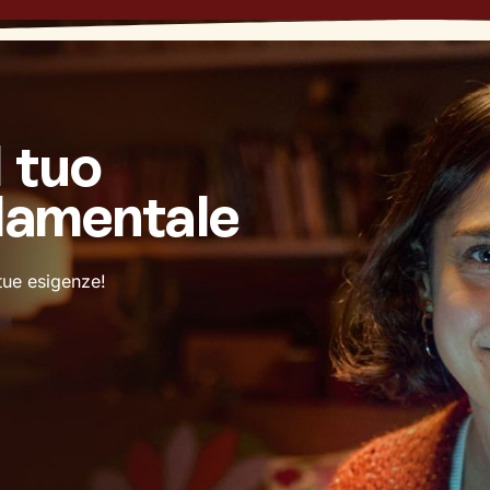
l tuo
damentale
 tue esigenze!