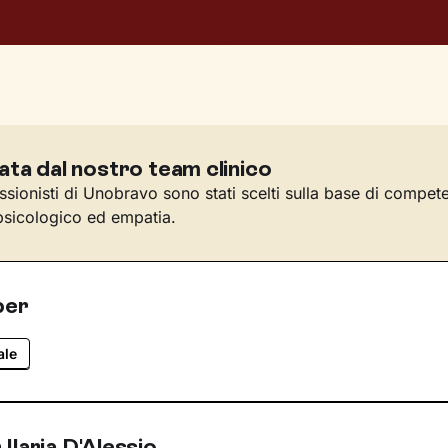
ata dal nostro team clinico
essionisti di Unobravo sono stati scelti sulla base di compet
sicologico ed empatia.
per
ale
Ilaria D'Alessio