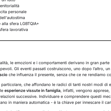
nitorialità
scita personale
ell'autostima
te alla sfera LGBTQIA+
 sfera lavorativa
lità, le emozioni e i comportamenti derivano in gran parte d
evoli. Gli eventi passati costruiscono, uno dopo l’altro, u
scio
che influenza il presente, senza che ce ne rendiamo c
n particolare, che affondano le radici di tanti nostri modi di 
 le
esperienze vissute in famiglia
, infatti, vengono apprese
 relazioni successive. Individuare e comprendere questi mec
ivano in maniera automatica - è la chiave per innescare il c