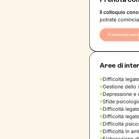
Il colloquio cono
potrete comincia
Al momento non è 
Aree di inte
Difficoltà legate
Gestione dello 
Depressione e d
Sfide psicologic
Difficoltà legat
Difficoltà legat
Difficoltà psic
Difficoltà in am
Elaborazione di