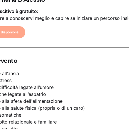
scitivo è gratuito:
re a conoscervi meglio e capire se iniziare un percorso ins
disponibile
rvento
 all’ansia
stress
ifficoltà legate all’umore
he legate all’espatrio
e alla sfera dell'alimentazione
e alla salute fisica (propria o di un caro)
osomatiche
bito relazionale e familiare
 un lutto