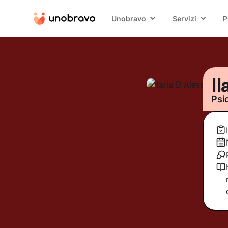
Unobravo
Servizi
P
Il
Psi