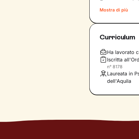
Conoscere noi st
quinte: raggiung
Mostra di più
svincolare il pre
Nel percorso che
Curriculum
aiutandoti a far
e
come ti relazioni
definiscono ma d
Ha lavorato c
Iscritta all'
Questo ti consent
n°
8178
individuare risor
Laureata in Ps
dell'Aquila