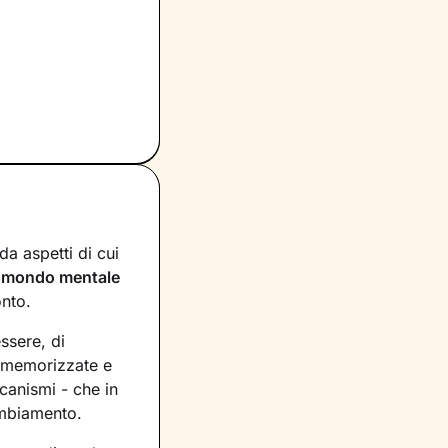
a aspetti di cui
n
mondo mentale
onto.
essere, di
, memorizzate e
canismi - che in
ambiamento.