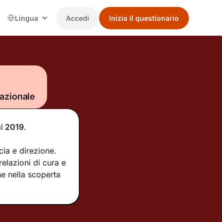
Lingua
Accedi
Inizia il questionario
azionale
l
2019
.
cia e direzione.
elazioni di cura e
e nella scoperta