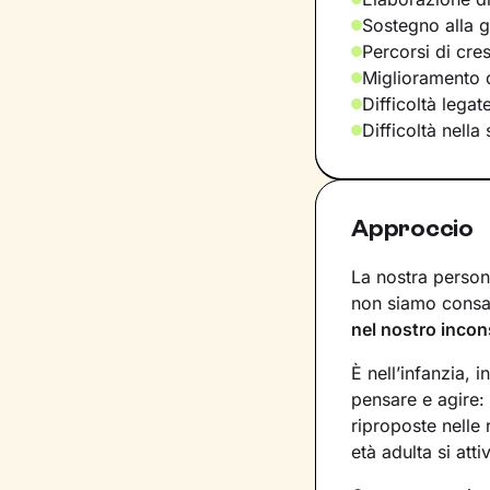
Sostegno alla ge
Percorsi di cre
Miglioramento d
Difficoltà lega
Difficoltà nella
Approccio
La nostra persona
non siamo consap
nel nostro incon
È nell’infanzia, i
pensare e agire:
riproposte nelle
età adulta si att