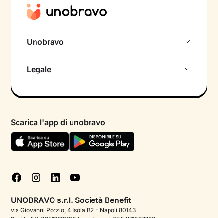
Unobravo
Chi siamo
Legale
Colloquio conoscitivo gratuito
Informativa privacy calendario
Psicologo in chat
Informativa privacy paziente
Psicologi per aree di intervento
Scarica l'app di unobravo
Termini e condizioni
Aiuto urgente
Informativa Privacy
FAQ
Dichiarazione di Accessibilità
Blog
Cookie policy
Test psicologici
Gestisci cookie
UNOBRAVO s.r.l. Società Benefit
Podcast di psicologia
via Giovanni Porzio, 4 Isola B2 - Napoli 80143