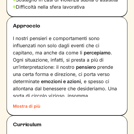
Difficoltà nella sfera lavorativa
Approccio
I nostri pensieri e comportamenti sono
influenzati non solo dagli eventi che ci
capitano, ma anche da come li
percepiamo
.
Ogni situazione, infatti, si presta a più di
un’interpretazione: il nostro
pensiero
prende
una certa forma e direzione, ci porta verso
determinate
emozioni e azioni
, e spesso ci
allontana dal benessere che desideriamo. Una
sorta di circolo vizioso, insomma.
Mostra di più
Si può interrompere questo circuito,
innescando un
cambiamento che porti a una
maggiore serenità
? Certo che sì, andando a
Curriculum
intervenire proprio sui pensieri e i