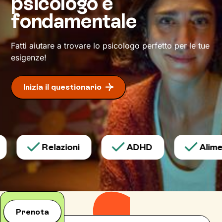
psicologo è
il tuo benessere.
fondamentale
Fatti aiutare a trovare lo psicologo perfetto per le tue
esigenze!
Inizia il questionario
Relazioni
ADHD
Aliment
Prenota