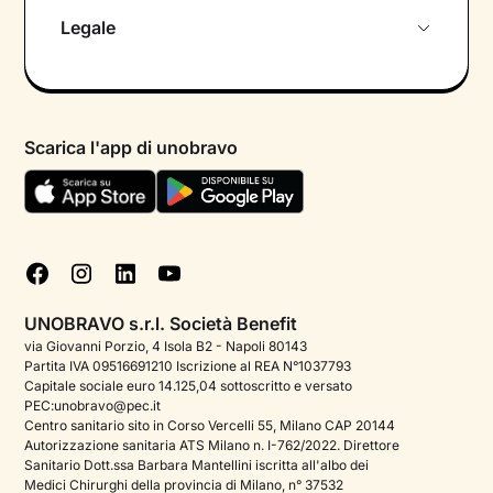
Chi siamo
Legale
Colloquio conoscitivo gratuito
Informativa privacy calendario
Psicologo in chat
Informativa privacy paziente
Psicologi per aree di intervento
Scarica l'app di unobravo
Termini e condizioni
Aiuto urgente
Informativa Privacy
FAQ
Dichiarazione di Accessibilità
Blog
Cookie policy
Test psicologici
Gestisci cookie
UNOBRAVO s.r.l. Società Benefit
Podcast di psicologia
via Giovanni Porzio, 4 Isola B2 - Napoli 80143
Partita IVA 09516691210 Iscrizione al REA N°1037793
Corporate
Capitale sociale euro 14.125,04 sottoscritto e versato
PEC:unobravo@pec.it
Psicologo italiano all'estero
Centro sanitario sito in Corso Vercelli 55, Milano CAP 20144
Autorizzazione sanitaria ATS Milano n. I-762/2022. Direttore
Approfondimenti sulla salute mentale
Sanitario Dott.ssa Barbara Mantellini iscritta all'albo dei
Medici Chirurghi della provincia di Milano, n° 37532