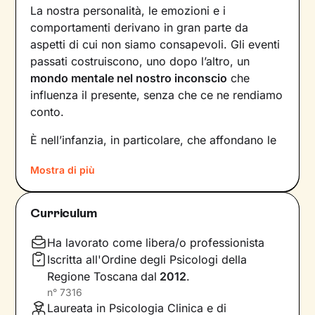
La nostra personalità, le emozioni e i
comportamenti derivano in gran parte da
aspetti di cui non siamo consapevoli. Gli eventi
passati costruiscono, uno dopo l’altro, un
mondo mentale nel nostro inconscio
che
influenza il presente, senza che ce ne rendiamo
conto.
È nell’infanzia, in particolare, che affondano le
radici di tanti nostri modi di essere, di pensare
Mostra di più
e agire: le
esperienze vissute in famiglia
,
infatti, vengono apprese, memorizzate e
riproposte nelle relazioni successive.
Curriculum
Individuare e comprendere questi meccanismi -
che in età adulta si attivano in maniera
Ha lavorato come libera/o professionista
automatica - è la chiave per innescare il
Iscritta all'Ordine degli Psicologi della
cambiamento.
Regione Toscana
dal
2012
.
n°
7316
Conoscere noi stessi significa
portare alla luce
Laureata in Psicologia Clinica e di