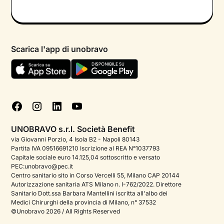
Colloquio conoscitivo gratuito
Informativa privacy calendario
Psicologo in chat
Informativa privacy paziente
Psicologi per aree di intervento
Scarica l'app di unobravo
Termini e condizioni
Aiuto urgente
Informativa Privacy
FAQ
Dichiarazione di Accessibilità
Blog
Cookie policy
Test psicologici
Gestisci cookie
UNOBRAVO s.r.l. Società Benefit
Podcast di psicologia
via Giovanni Porzio, 4 Isola B2 - Napoli 80143
Partita IVA 09516691210 Iscrizione al REA N°1037793
Corporate
Capitale sociale euro 14.125,04 sottoscritto e versato
PEC:unobravo@pec.it
Psicologo italiano all'estero
Centro sanitario sito in Corso Vercelli 55, Milano CAP 20144
Autorizzazione sanitaria ATS Milano n. I-762/2022. Direttore
Sala stampa
Sanitario Dott.ssa Barbara Mantellini iscritta all'albo dei
Medici Chirurghi della provincia di Milano, n° 37532
Bandi e premi
©Unobravo 2026 / All Rights Reserved