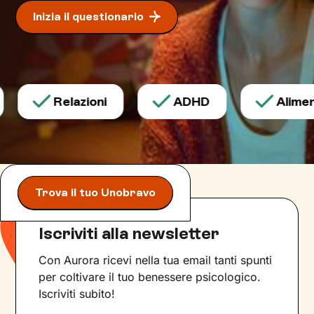
permetteranno di
esprimerti con modalità
Inizia il questionario
nuove
.
Relazioni
ADHD
Aliment
Trova il tuo Unobravo
Iscriviti alla newsletter
Con Aurora ricevi nella tua email tanti spunti
per coltivare il tuo benessere psicologico.
Iscriviti subito!