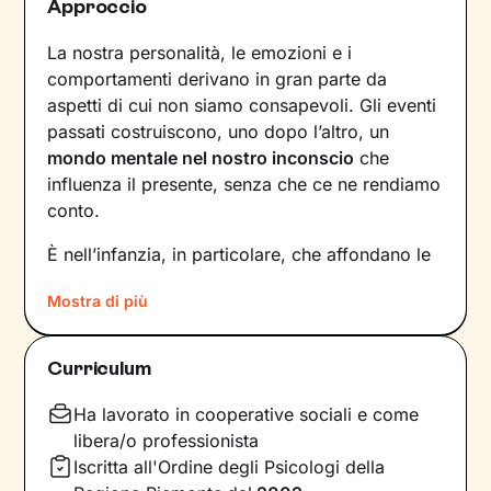
Approccio
La nostra personalità, le emozioni e i
comportamenti derivano in gran parte da
aspetti di cui non siamo consapevoli. Gli eventi
passati costruiscono, uno dopo l’altro, un
mondo mentale nel nostro inconscio
che
influenza il presente, senza che ce ne rendiamo
conto.
È nell’infanzia, in particolare, che affondano le
radici di tanti nostri modi di essere, di pensare
Mostra di più
e agire: le
esperienze vissute in famiglia
,
infatti, vengono apprese, memorizzate e
riproposte nelle relazioni successive.
Curriculum
Individuare e comprendere questi meccanismi -
che in età adulta si attivano in maniera
Ha lavorato in cooperative sociali e come
automatica - è la chiave per innescare il
libera/o professionista
cambiamento.
Iscritta all'Ordine degli Psicologi della