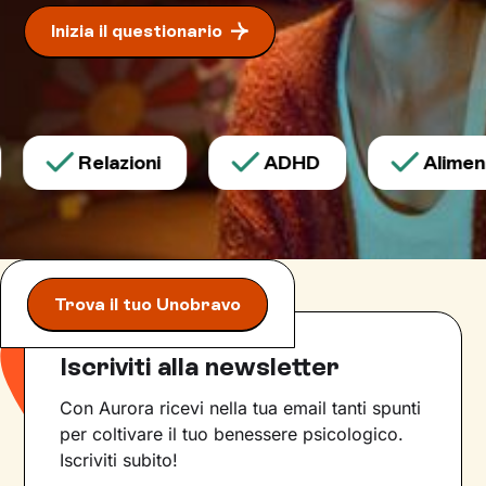
Inizia il questionario
Relazioni
ADHD
Aliment
Trova il tuo Unobravo
Iscriviti alla newsletter
Con Aurora ricevi nella tua email tanti spunti
per coltivare il tuo benessere psicologico.
Iscriviti subito!