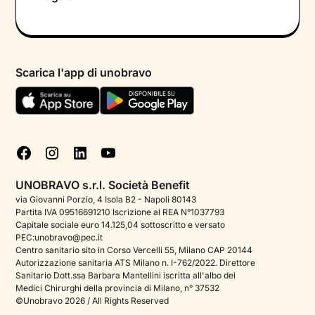
Colloquio conoscitivo gratuito
Informativa privacy calendario
Psicologo in chat
Informativa privacy paziente
Psicologi per aree di intervento
Scarica l'app di unobravo
Termini e condizioni
Aiuto urgente
Informativa Privacy
FAQ
Dichiarazione di Accessibilità
Blog
Cookie policy
Test psicologici
Gestisci cookie
UNOBRAVO s.r.l. Società Benefit
Podcast di psicologia
via Giovanni Porzio, 4 Isola B2 - Napoli 80143
Partita IVA 09516691210 Iscrizione al REA N°1037793
Corporate
Capitale sociale euro 14.125,04 sottoscritto e versato
PEC:unobravo@pec.it
Psicologo italiano all'estero
Centro sanitario sito in Corso Vercelli 55, Milano CAP 20144
Autorizzazione sanitaria ATS Milano n. I-762/2022. Direttore
Sala stampa
Sanitario Dott.ssa Barbara Mantellini iscritta all'albo dei
Medici Chirurghi della provincia di Milano, n° 37532
Bandi e premi
©Unobravo 2026 / All Rights Reserved