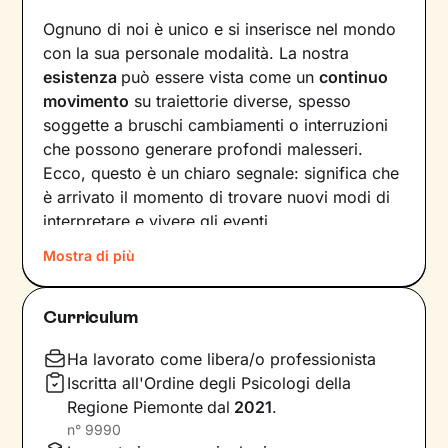
Ognuno di noi è unico e si inserisce nel mondo
con la sua personale modalità. La nostra
esistenza
può essere vista come un
continuo
movimento
su traiettorie diverse, spesso
soggette a bruschi cambiamenti o interruzioni
che possono generare profondi malesseri.
Ecco, questo è un chiaro segnale: significa che
è arrivato il momento di trovare nuovi modi di
interpretare e vivere gli eventi.
Mostra di più
Come farlo? Raccontando la nostra storia alla
ricerca di ciò che non ci rappresenta più, e
individuando
significati inediti in cui poterci
Curriculum
riconoscere
. In questo modo tracciamo una
nuova strada che ci consente di affrontare
Ha lavorato come libera/o professionista
situazioni, relazioni ed emozioni in armonia con
Iscritta all'Ordine degli Psicologi della
i nostri bisogni e desideri più profondi.
Regione Piemonte
dal
2021
.
n°
9990
Il nostro percorso insieme si baserà su un