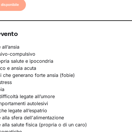
disponibile
rvento
 all’ansia
sivo-compulsivo
opria salute e ipocondria
ico e ansia acuta
li che generano forte ansia (fobie)
stress
ia
ifficoltà legate all’umore
portamenti autolesivi
he legate all’espatrio
e alla sfera dell'alimentazione
e alla salute fisica (propria o di un caro)
osomatiche