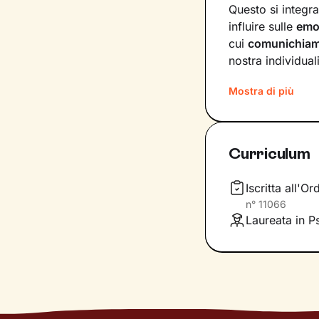
Questo si integr
influire sulle
emo
cui
comunichia
nostra individuali
Sul
ponte che si 
Mostra di più
insieme, che andr
del tuo presente
primi passi lung
Curriculum
Ti guiderò a scop
comportamenti, a
Iscritta all'O
fondamentale pe
n°
11066
accoglienza che s
Laureata in P
inediti che ti pe