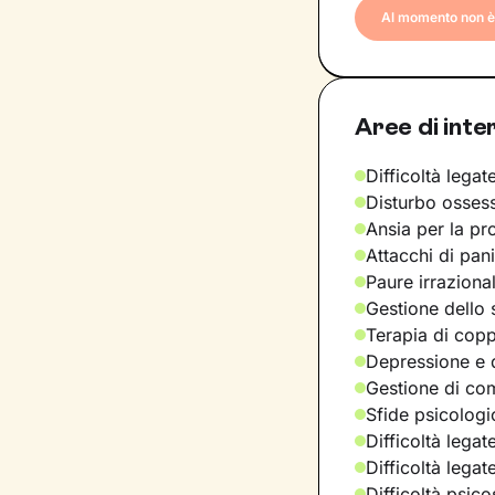
Al momento non è 
Aree di inte
Difficoltà legate
Disturbo osses
Ansia per la pr
Attacchi di pan
Paure irraziona
Gestione dello 
Terapia di copp
Depressione e d
Gestione di com
Sfide psicologic
Difficoltà legat
Difficoltà legat
Difficoltà psic