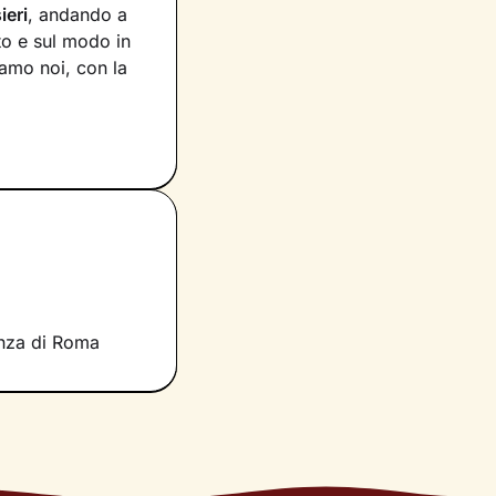
ieri
, andando a
to e sul modo in
siamo noi, con la
voro che faremo
e ciò che fa parte
per muovere i
scente.
rano i tuoi
si è infatti
 ascolto e
significati
enza di Roma
nnovate
.