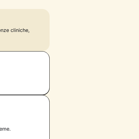
enze cliniche,
ieme.