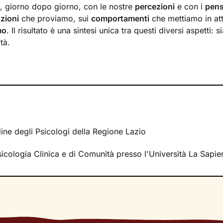
a, giorno dopo giorno, con le nostre
percezioni
e con i
pens
zioni
che proviamo, sui
comportamenti
che mettiamo in at
mo
. Il risultato è una sintesi unica tra questi diversi aspetti: 
tà.
crea tra il mondo interno e quello esterno
si inserisce il la
à a comprendere nel passato della tua storia e a ricostruir
. La voglia di cambiamento sarà la motivazione necessaria 
o un percorso che ti porterà verso un benessere sempre cre
rire le tue risorse interiori e a capire i meccanismi che gene
lla ricerca di un
nuovo livello di consapevolezza
. Conoscer
rdine degli Psicologi della Regione Lazio
r comprendere cosa cambiare e come farlo. Nello spazio di
i creerà, avrai modo di rileggere la tua realtà attribuendole 
sicologia Clinica e di Comunità presso l'Università La Sapi
rmetteranno di affrontare la vita con
attitudine ed energia ri