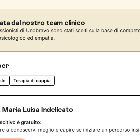
ata dal nostro team clinico
essionisti di Unobravo sono stati scelti sulla base di compet
sicologico ed empatia.
per
ale
Terapia di coppia
 Maria Luisa Indelicato
scitivo è gratuito:
re a conoscervi meglio e capire se iniziare un percorso ins