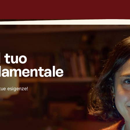
l tuo
damentale
 tue esigenze!