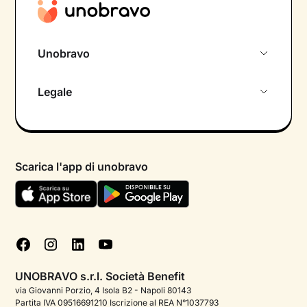
Unobravo
Chi siamo
Legale
Colloquio conoscitivo gratuito
Informativa privacy calendario
Psicologo in chat
Informativa privacy paziente
Psicologi per aree di intervento
Scarica l'app di unobravo
Termini e condizioni
Aiuto urgente
Informativa Privacy
FAQ
Dichiarazione di Accessibilità
Blog
Cookie policy
Test psicologici
Gestisci cookie
UNOBRAVO s.r.l. Società Benefit
Podcast di psicologia
via Giovanni Porzio, 4 Isola B2 - Napoli 80143
Partita IVA 09516691210 Iscrizione al REA N°1037793