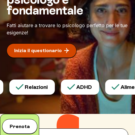
fondamentale
Fatti aiutare a trovare lo psicologo perfetto per le tue
esigenze!
Inizia il questionario
Relazioni
ADHD
Aliment
Prenota