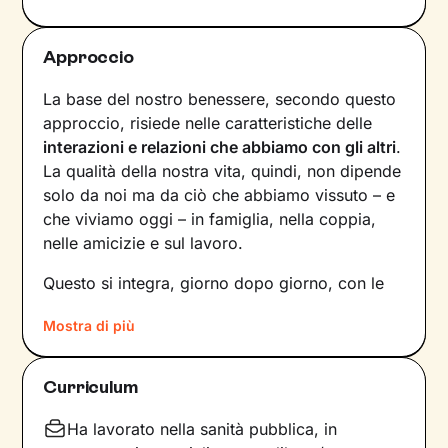
Approccio
La base del nostro benessere, secondo questo
approccio, risiede nelle caratteristiche delle
interazioni e relazioni che abbiamo con gli altri
.
La qualità della nostra vita, quindi, non dipende
solo da noi ma da ciò che abbiamo vissuto – e
che viviamo oggi – in famiglia, nella coppia,
nelle amicizie e sul lavoro.
Questo si integra, giorno dopo giorno, con le
nostre
percezioni
e con i
pensieri
, andando a
Mostra di più
influire sulle
emozioni
che proviamo, sui
comportamenti
che mettiamo in atto e sul
modo in cui
comunichiamo
. Il risultato è una
Curriculum
sintesi unica tra questi diversi aspetti: siamo
noi, con la nostra individualità.
Ha lavorato nella sanità pubblica, in