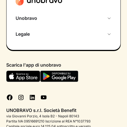
Unobravo
Chi siamo
Legale
Colloquio conoscitivo gratuito
Informativa privacy calendario
Psicologo in chat
Informativa privacy paziente
Psicologi per aree di intervento
Scarica l'app di unobravo
Termini e condizioni
Aiuto urgente
Informativa Privacy
FAQ
Dichiarazione di Accessibilità
Blog
Cookie policy
Test psicologici
Gestisci cookie
UNOBRAVO s.r.l. Società Benefit
Podcast di psicologia
via Giovanni Porzio, 4 Isola B2 - Napoli 80143
Partita IVA 09516691210 Iscrizione al REA N°1037793
Corporate
Capitale sociale euro 14.125,04 sottoscritto e versato