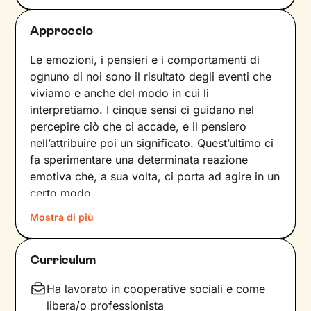
Approccio
Le emozioni, i pensieri e i comportamenti di
ognuno di noi sono il risultato degli eventi che
viviamo e anche del modo in cui li
interpretiamo. I cinque sensi ci guidano nel
percepire ciò che ci accade, e il pensiero
nell’attribuire poi un significato. Quest’ultimo ci
fa sperimentare una determinata reazione
emotiva che, a sua volta, ci porta ad agire in un
certo modo.
Col passare del tempo possono crearsi circoli
Mostra di più
virtuosi ma anche viziosi, che ci allontanano dal
benessere e dalla persona che vorremmo
Curriculum
essere. Questi circuiti si possono interrompere,
andando a intervenire su pensieri e
Ha lavorato in cooperative sociali e come
comportamenti in modo da innescare un
libera/o professionista
cambiamento positivo.