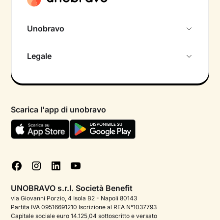
Unobravo
Chi siamo
Legale
Colloquio conoscitivo gratuito
Informativa privacy calendario
Psicologo in chat
Informativa privacy paziente
Psicologi per aree di intervento
Scarica l'app di unobravo
Termini e condizioni
Aiuto urgente
Informativa Privacy
FAQ
Dichiarazione di Accessibilità
Blog
Cookie policy
Test psicologici
Gestisci cookie
UNOBRAVO s.r.l. Società Benefit
Podcast di psicologia
via Giovanni Porzio, 4 Isola B2 - Napoli 80143
Partita IVA 09516691210 Iscrizione al REA N°1037793
Corporate
Capitale sociale euro 14.125,04 sottoscritto e versato