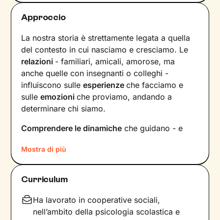
Approccio
La nostra storia è strettamente legata a quella
del contesto in cui nasciamo e cresciamo. Le
relazioni
- familiari, amicali, amorose, ma
anche quelle con insegnanti o colleghi -
influiscono sulle
esperienze
che facciamo e
sulle
emozioni
che proviamo, andando a
determinare chi siamo.
Comprendere le dinamiche
che guidano - e
hanno guidato in passato - le tue relazioni è
Mostra di più
fondamentale per poter capire chi sei, per
vedere tutto il tuo mondo sotto una luce
diversa e dare nuovi significati a ciò che ti
Curriculum
accade.
Ha lavorato in cooperative sociali,
Nei nostri incontri avrò cura di creare un clima
nell’ambito della psicologia scolastica e
di ascolto e comprensione, così che tu possa