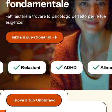
fondamentale
Fatti aiutare a trovare lo psicologo perfetto per le tue
esigenze!
Inizia il questionario
Relazioni
ADHD
Aliment
Trova il tuo Unobravo