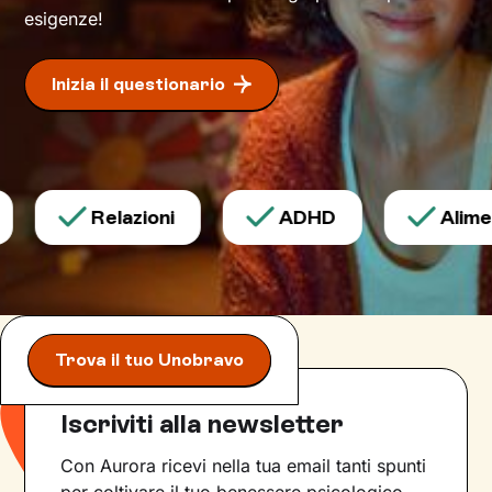
esigenze!
Inizia il questionario
Relazioni
ADHD
Aliment
Trova il tuo Unobravo
Iscriviti alla newsletter
Con Aurora ricevi nella tua email tanti spunti