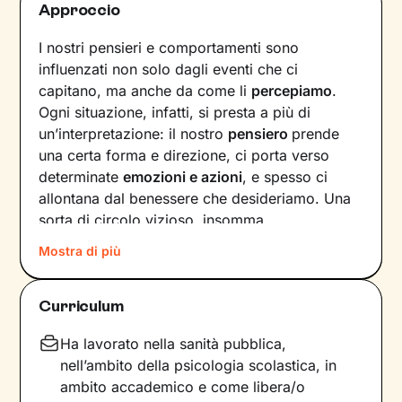
Approccio
I nostri pensieri e comportamenti sono
influenzati non solo dagli eventi che ci
capitano, ma anche da come li
percepiamo
.
Ogni situazione, infatti, si presta a più di
un’interpretazione: il nostro
pensiero
prende
una certa forma e direzione, ci porta verso
determinate
emozioni e azioni
, e spesso ci
allontana dal benessere che desideriamo. Una
sorta di circolo vizioso, insomma.
Mostra di più
Si può interrompere questo circuito,
innescando un
cambiamento che porti a una
maggiore serenità
? Certo che sì, andando a
Curriculum
intervenire proprio sui pensieri e i
comportamenti che lo generano.
Ha lavorato nella sanità pubblica,
nell’ambito della psicologia scolastica, in
Il mio compito sarà quello di accompagnarti in
ambito accademico e come libera/o
questo processo, aiutandoti prima di tutto a