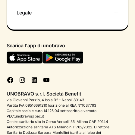
Chi siamo
Legale
Colloquio conoscitivo gratuito
Informativa privacy calendario
Psicologo in chat
Informativa privacy paziente
Psicologi per aree di intervento
Scarica l'app di unobravo
Termini e condizioni
Aiuto urgente
Informativa Privacy
FAQ
Dichiarazione di Accessibilità
Blog
Cookie policy
Test psicologici
Gestisci cookie
UNOBRAVO s.r.l. Società Benefit
Podcast di psicologia
via Giovanni Porzio, 4 Isola B2 - Napoli 80143
Partita IVA 09516691210 Iscrizione al REA N°1037793
Corporate
Capitale sociale euro 14.125,04 sottoscritto e versato
PEC:unobravo@pec.it
Psicologo italiano all'estero
Centro sanitario sito in Corso Vercelli 55, Milano CAP 20144
Autorizzazione sanitaria ATS Milano n. I-762/2022. Direttore
Sala stampa
Sanitario Dott.ssa Barbara Mantellini iscritta all'albo dei