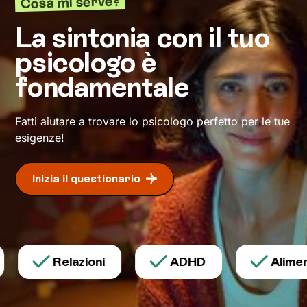
Cosa mi serve?
Io resterò al tuo fianco per tutto il percorso, per
allenarti con
esercizi e tecniche
in linea coi tuoi
La sintonia con il tuo
bisogni e valori, e per aiutarti a non perdere
psicologo è
motivazione e determinazione. La ricompensa
per il lavoro fatto? Il tanto desiderato
fondamentale
benessere
.
Fatti aiutare a trovare lo psicologo perfetto per le tue
esigenze!
Inizia il questionario
Relazioni
ADHD
Aliment