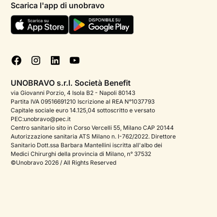
Scarica l'app di unobravo
Termini e condizioni
Aiuto urgente
Informativa Privacy
FAQ
Dichiarazione di Accessibilità
Blog
Cookie policy
Test psicologici
Gestisci cookie
UNOBRAVO s.r.l. Società Benefit
Podcast di psicologia
via Giovanni Porzio, 4 Isola B2 - Napoli 80143
Partita IVA 09516691210 Iscrizione al REA N°1037793
Corporate
Capitale sociale euro 14.125,04 sottoscritto e versato
PEC:unobravo@pec.it
Psicologo italiano all'estero
Centro sanitario sito in Corso Vercelli 55, Milano CAP 20144
Autorizzazione sanitaria ATS Milano n. I-762/2022. Direttore
Approfondimenti sulla salute mentale
Sanitario Dott.ssa Barbara Mantellini iscritta all'albo dei
Medici Chirurghi della provincia di Milano, n° 37532
Sala stampa
©Unobravo 2026 / All Rights Reserved
Bandi e premi
Posizioni aperte
Contattaci