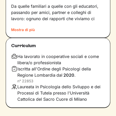
Da quelle familiari a quelle con gli educatori,
passando per amici, partner e colleghi di
lavoro: ognuno dei rapporti che viviamo ci
forgia e, allo stesso tempo, rispecchia le
Mostra di più
dinamiche che abbiamo sperimentato fino a
quel momento. Anche le
emozioni
che
proviamo e i
pensieri
che concepiamo sono
Curriculum
influenzati dal contesto relazionale in cui siamo
cresciuti.
Ha lavorato in cooperative sociali e come
libera/o professionista
Per superare momenti difficili e raggiungere un
Iscritta all'Ordine degli Psicologi della
maggiore benessere bisogna comprendere
Regione Lombardia
dal
2020
.
quali siano gli elementi che non ci
n°
22853
rappresentano più e quali i
bisogni
Laureata in Psicologia dello Sviluppo e dei
insoddisfatti su cui lavorare
. In base a questo
Processi di Tutela presso l'Università
si vanno a individuare le
risorse
necessarie per
Cattolica del Sacro Cuore di Milano
farlo, che sono già dentro di noi anche se
spesso non ne siamo consapevoli.