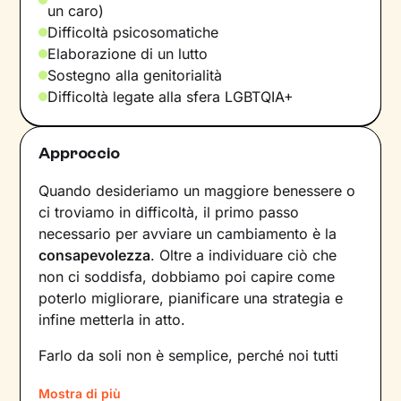
un caro)
Difficoltà psicosomatiche
Elaborazione di un lutto
Sostegno alla genitorialità
Difficoltà legate alla sfera LGBTQIA+
Approccio
Quando desideriamo un maggiore benessere o
ci troviamo in difficoltà, il primo passo
necessario per avviare un cambiamento è la
consapevolezza
. Oltre a individuare ciò che
non ci soddisfa, dobbiamo poi capire come
poterlo migliorare, pianificare una strategia e
infine metterla in atto.
Farlo da soli non è semplice, perché noi tutti
siamo talmente
abituati a un certo tipo di
Mostra di più
dinamiche
– interne e relazionali – che non le