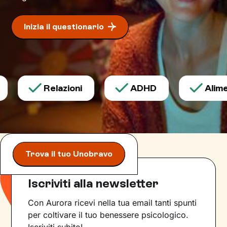
Inizia il questionario
Relazioni
ADHD
Alimen
Trova il tuo Unobravo
Iscriviti alla newsletter
Con Aurora ricevi nella tua email tanti spunti
per coltivare il tuo benessere psicologico.