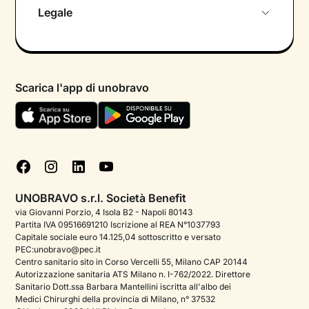
Chi siamo
Legale
Colloquio conoscitivo gratuito
Informativa privacy calendario
Psicologo in chat
Informativa privacy paziente
Psicologi per aree di intervento
Scarica l'app di unobravo
Termini e condizioni
Aiuto urgente
Informativa Privacy
FAQ
Dichiarazione di Accessibilità
Blog
Cookie policy
Test psicologici
Gestisci cookie
UNOBRAVO s.r.l. Società Benefit
Podcast di psicologia
via Giovanni Porzio, 4 Isola B2 - Napoli 80143
Partita IVA 09516691210 Iscrizione al REA N°1037793
Corporate
Capitale sociale euro 14.125,04 sottoscritto e versato
PEC:unobravo@pec.it
Psicologo italiano all'estero
Centro sanitario sito in Corso Vercelli 55, Milano CAP 20144
Autorizzazione sanitaria ATS Milano n. I-762/2022. Direttore
Sala stampa
Sanitario Dott.ssa Barbara Mantellini iscritta all'albo dei
Medici Chirurghi della provincia di Milano, n° 37532