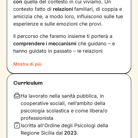
con
quella del contesto in cui viviamo. Un
contesto fatto di
relazioni
familiari, di coppia e
amicizia che, a modo loro, influiscono sulle tue
esperienze e sulle emozioni che provi.
Il percorso che faremo insieme ti porterà a
comprendere i meccanismi
che guidano – e
hanno guidato in passato – le relazioni
all’interno del tuo nucleo
Mostra di più
familiare e non solo. Vedrai il tuo mondo sotto
una luce diversa e scoprirai
nuovi significati
Curriculum
alla base di ciò che stai vivendo oggi.
Ha lavorato nella sanità pubblica, in
Imparerai a trasformare alcuni elementi che non
cooperative sociali, nell’ambito della
ti rappresentano più e scoprirai dentro di te
psicologia scolastica e come libera/o
competenze e potenzialità
che non sapevi di
professionista
avere. Davanti ai tuoi occhi compariranno
Iscritta all'Ordine degli Psicologi della
nuove strade da percorrere, un passo dopo
Regione Sicilia
dal
2023
.
l’altro, verso il
cambiamento positivo
che