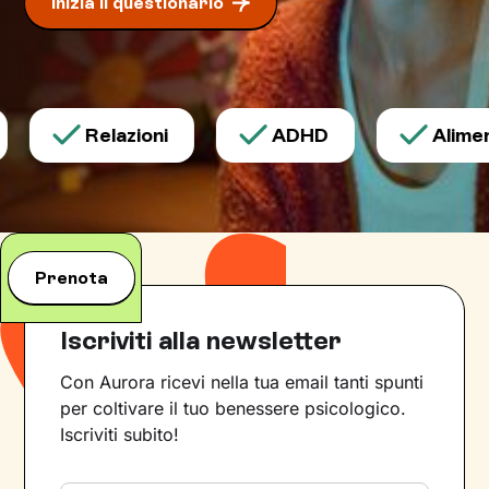
Inizia il questionario
Relazioni
ADHD
Aliment
Prenota
Iscriviti alla newsletter
Con Aurora ricevi nella tua email tanti spunti
per coltivare il tuo benessere psicologico.
Iscriviti subito!