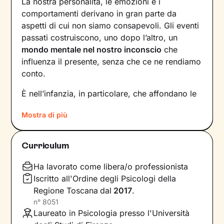
La nostra personalità, le emozioni e i
comportamenti derivano in gran parte da
aspetti di cui non siamo consapevoli. Gli eventi
passati costruiscono, uno dopo l’altro, un
mondo mentale nel nostro inconscio
che
influenza il presente, senza che ce ne rendiamo
conto.
È nell’infanzia, in particolare, che affondano le
radici di tanti nostri modi di essere, di pensare
Mostra di più
e agire: le
esperienze vissute in famiglia
,
infatti, vengono apprese, memorizzate e
riproposte nelle relazioni successive.
Curriculum
Individuare e comprendere questi meccanismi -
che in età adulta si attivano in maniera
Ha lavorato come libera/o professionista
automatica - è la chiave per innescare il
Iscritto all'Ordine degli Psicologi della
cambiamento.
Regione Toscana
dal
2017
.
n°
8051
Conoscere noi stessi significa
portare alla luce
Laureato in Psicologia presso l'Università
ciò che per tanto tempo è rimasto dietro le