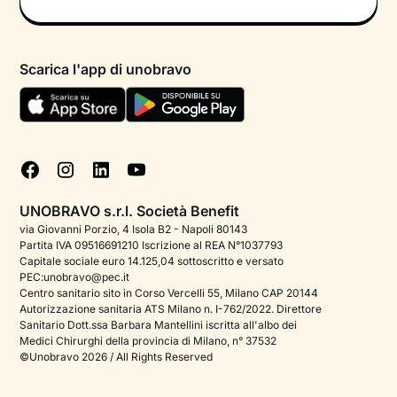
Informativa privacy calendario
Psicologo in chat
Informativa privacy paziente
Psicologi per aree di intervento
Scarica l'app di unobravo
Termini e condizioni
Aiuto urgente
Informativa Privacy
FAQ
Dichiarazione di Accessibilità
Blog
Cookie policy
Test psicologici
Gestisci cookie
UNOBRAVO s.r.l. Società Benefit
Podcast di psicologia
via Giovanni Porzio, 4 Isola B2 - Napoli 80143
Partita IVA 09516691210 Iscrizione al REA N°1037793
Corporate
Capitale sociale euro 14.125,04 sottoscritto e versato
PEC:unobravo@pec.it
Psicologo italiano all'estero
Centro sanitario sito in Corso Vercelli 55, Milano CAP 20144
Autorizzazione sanitaria ATS Milano n. I-762/2022. Direttore
Sala stampa
Sanitario Dott.ssa Barbara Mantellini iscritta all'albo dei
Medici Chirurghi della provincia di Milano, n° 37532
Bandi e premi
©Unobravo 2026 / All Rights Reserved
Posizioni aperte