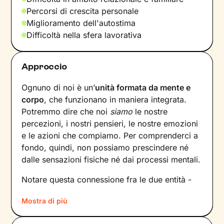
Percorsi di crescita personale
Miglioramento dell'autostima
Difficoltà nella sfera lavorativa
Approccio
Ognuno di noi è un’
unità formata da mente e
corpo
, che funzionano in maniera integrata.
Potremmo dire che noi
siamo
le nostre
percezioni, i nostri pensieri, le nostre emozioni
e le azioni che compiamo. Per comprenderci a
fondo, quindi, non possiamo prescindere né
dalle sensazioni fisiche né dai processi mentali.
Notare questa connessione fra le due entità -
solo in apparenza distinte - è più semplice in
Mostra di più
situazioni in cui il benessere corporeo o la sua
mancanza sono direttamente coinvolti, ma si