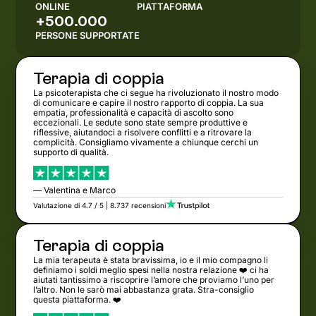
ONLINE
PIATTAFORMA
+500.000
PERSONE SUPPORTATE
Terapia di coppia
La psicoterapista che ci segue ha rivoluzionato il nostro modo
di comunicare e capire il nostro rapporto di coppia. La sua
empatia, professionalità e capacità di ascolto sono
eccezionali. Le sedute sono state sempre produttive e
riflessive, aiutandoci a risolvere conflitti e a ritrovare la
complicità. Consigliamo vivamente a chiunque cerchi un
supporto di qualità.
— Valentina e Marco
Valutazione di 4.7 / 5 | 8.737 recensioni
Terapia di coppia
La mia terapeuta è stata bravissima, io e il mio compagno li
definiamo i soldi meglio spesi nella nostra relazione ❤️ ci ha
aiutati tantissimo a riscoprire l’amore che proviamo l’uno per
l’altro. Non le sarò mai abbastanza grata. Stra-consiglio
questa piattaforma. ❤️