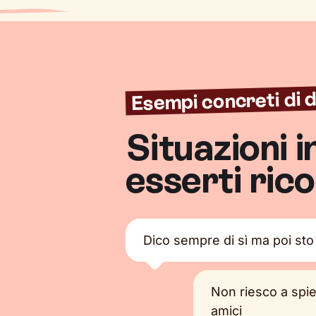
Esempi concreti di d
Situazioni i
esserti ric
Dico sempre di sì ma poi sto 
Non riesco a spie
amici