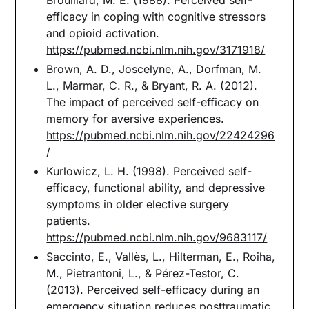
Brouillard, M. E. (1988). Perceived self-
efficacy in coping with cognitive stressors
and opioid activation.
https://pubmed.ncbi.nlm.nih.gov/3171918/
Brown, A. D., Joscelyne, A., Dorfman, M.
L., Marmar, C. R., & Bryant, R. A. (2012).
The impact of perceived self-efficacy on
memory for aversive experiences.
https://pubmed.ncbi.nlm.nih.gov/22424296
/
Kurlowicz, L. H. (1998). Perceived self-
efficacy, functional ability, and depressive
symptoms in older elective surgery
patients.
https://pubmed.ncbi.nlm.nih.gov/9683117/
Saccinto, E., Vallès, L., Hilterman, E., Roiha,
M., Pietrantoni, L., & Pérez-Testor, C.
(2013). Perceived self-efficacy during an
emergency situation reduces posttraumatic