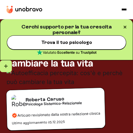
Cerchi supporto per la tua crescita
personale?
Crescita personale
Blog
/
5
minuti di lettura
Autoefficacia percepita:
Trova il tuo psicologo
cos'è e perchè può
Valutato
Eccellente
su
Trustpilot
cambiare la tua vita
Roberta Caruso
Psicologa Sistemico-Relazionale
Articolo revisionato dalla nostra redazione clinica
5.12.2025
Ultimo aggiornamento il