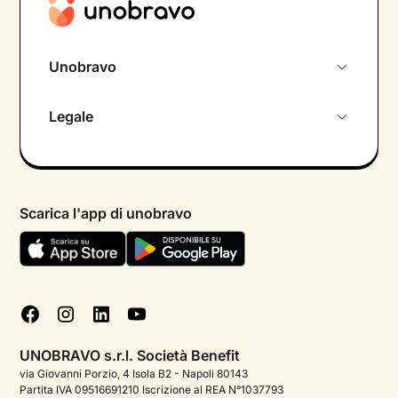
Unobravo
Chi siamo
Legale
Colloquio conoscitivo gratuito
Informativa privacy calendario
Psicologo in chat
Informativa privacy paziente
Psicologi per aree di intervento
Scarica l'app di unobravo
Termini e condizioni
Aiuto urgente
Informativa Privacy
FAQ
Dichiarazione di Accessibilità
Blog
Cookie policy
Test psicologici
Gestisci cookie
UNOBRAVO s.r.l. Società Benefit
Podcast di psicologia
via Giovanni Porzio, 4 Isola B2 - Napoli 80143
Partita IVA 09516691210 Iscrizione al REA N°1037793