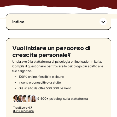
Indice
Autoefficacia alta vs autoefficacia bassa
Come influisce l’autoefficacia nella vita
quotidiana?
Vuoi iniziare un percorso di
Come si costruisce l’autoefficacia?
crescita personale?
Il circolo dell’autoefficacia percepita
Unobravo è la piattaforma di psicologia online leader in Italia.
Strategie pratiche per aumentare
Compila il questionario per trovare lo psicologo più adatto alle
tue esigenze.
l’autoefficacia percepita
100% online, flessibile e sicuro
L’impatto dell’autoefficacia percepita su
Incontro conoscitivo gratuito
benessere, performance e resilienza
Già scelto da oltre 500.000 pazienti
Le quattro fonti dell’autoefficacia secondo
Bandura
9.500+
psicologi sulla piattaforma
Scopri la tua autoefficacia con il supporto giusto