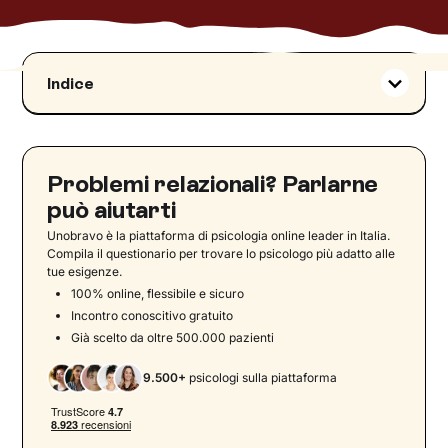
Indice
Le domande per conoscersi come strumento
nella relazione
Domande da fare al proprio partner all’inizio
Problemi relazionali? Parlarne
della relazione
può aiutarti
Domande di coppia “scomode”: il vero
Unobravo è la piattaforma di psicologia online leader in Italia.
spartiacque tra i partner
Compila il questionario per trovare lo psicologo più adatto alle
Come gestire le risposte difficili
tue esigenze.
Scoprirsi e riscoprirsi
100% online, flessibile e sicuro
Incontro conoscitivo gratuito
Già scelto da oltre 500.000 pazienti
9.500+
psicologi sulla piattaforma