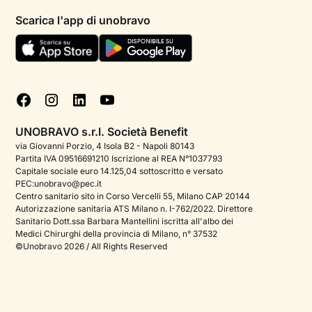
Psicologi per aree di intervento
Scarica l'app di unobravo
Termini e condizioni
Aiuto urgente
Informativa Privacy
FAQ
Dichiarazione di Accessibilità
Blog
Cookie policy
Test psicologici
Gestisci cookie
UNOBRAVO s.r.l. Società Benefit
Podcast di psicologia
via Giovanni Porzio, 4 Isola B2 - Napoli 80143
Partita IVA 09516691210 Iscrizione al REA N°1037793
Corporate
Capitale sociale euro 14.125,04 sottoscritto e versato
PEC:unobravo@pec.it
Psicologo italiano all'estero
Centro sanitario sito in Corso Vercelli 55, Milano CAP 20144
Autorizzazione sanitaria ATS Milano n. I-762/2022. Direttore
Approfondimenti sulla salute mentale
Sanitario Dott.ssa Barbara Mantellini iscritta all'albo dei
Medici Chirurghi della provincia di Milano, n° 37532
Sala stampa
©Unobravo 2026 / All Rights Reserved
Bandi e premi
Posizioni aperte