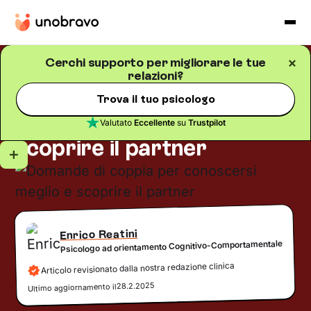
Cerchi supporto per migliorare le tue
relazioni?
Relazioni
Blog
/
5
minuti di lettura
Domande di coppia per
Trova il tuo psicologo
conoscersi meglio e
Valutato
Eccellente
su
Trustpilot
scoprire il partner
Enrico Reatini
Psicologo ad orientamento Cognitivo-Comportamentale
Articolo revisionato dalla nostra redazione clinica
28.2.2025
Ultimo aggiornamento il