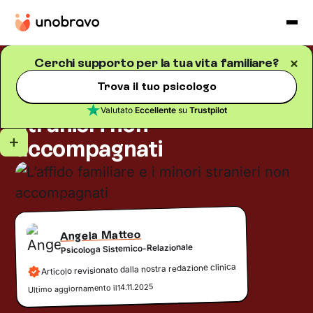
Cerchi supporto per la tua vita familiare?
Famiglia
Blog
/
5
minuti di lettura
Trova il tuo psicologo
L’affido familiare e i minori
Valutato
Eccellente
su
Trustpilot
stranieri non
accompagnati
Angela Matteo
Psicologa Sistemico-Relazionale
Articolo revisionato dalla nostra redazione clinica
14.11.2025
Ultimo aggiornamento il