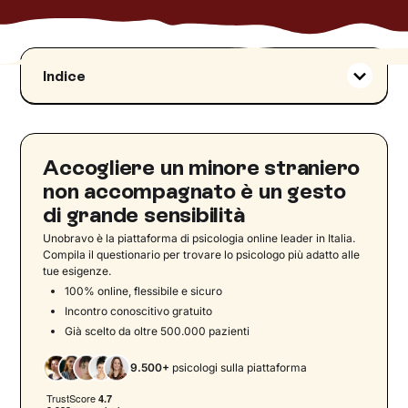
Indice
La possibilità di affido familiare per i MSNA‍
Le paure dell’affidatario‍
Le paure del minore
Accogliere un minore straniero
Un po’ dentro e un po’ fuori: l’affido di
non accompagnato è un gesto
prossimità‍
di grande sensibilità
Che fiorisca il cambiamento!
Unobravo è la piattaforma di psicologia online leader in Italia.
Compila il questionario per trovare lo psicologo più adatto alle
Le reti di supporto e le partnership per
tue esigenze.
l’affido di minori stranieri non accompagnati
100% online, flessibile e sicuro
Come funziona l’affido familiare per i minori
Incontro conoscitivo gratuito
stranieri non accompagnati: procedure e
Già scelto da oltre 500.000 pazienti
supporti
Il quadro normativo e i dati attuali sull’affido
9.500+
psicologi sulla piattaforma
dei minori stranieri non accompagnati