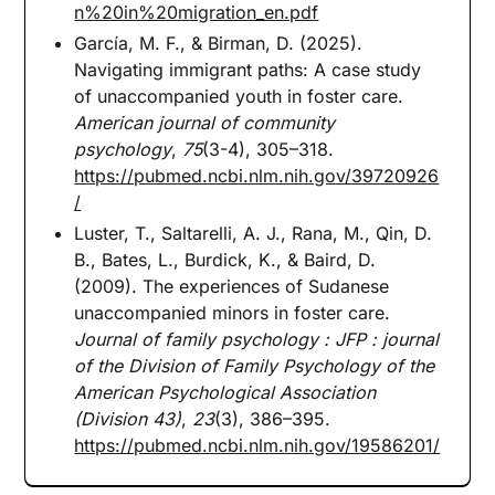
n%20in%20migration_en.pdf
García, M. F., & Birman, D. (2025).
Navigating immigrant paths: A case study
of unaccompanied youth in foster care.
American journal of community
psychology
,
75
(3-4), 305–318.
https://pubmed.ncbi.nlm.nih.gov/39720926
/
Luster, T., Saltarelli, A. J., Rana, M., Qin, D.
B., Bates, L., Burdick, K., & Baird, D.
(2009). The experiences of Sudanese
unaccompanied minors in foster care.
Journal of family psychology : JFP : journal
of the Division of Family Psychology of the
American Psychological Association
(Division 43)
,
23
(3), 386–395.
https://pubmed.ncbi.nlm.nih.gov/19586201/