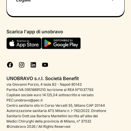
Colloquio conoscitivo gratuito
Informativa privacy calendario
Psicologo in chat
Informativa privacy paziente
Psicologi per aree di intervento
Scarica l'app di unobravo
Termini e condizioni
Aiuto urgente
Informativa Privacy
FAQ
Dichiarazione di Accessibilità
Blog
Cookie policy
Test psicologici
Gestisci cookie
UNOBRAVO s.r.l. Società Benefit
Podcast di psicologia
via Giovanni Porzio, 4 Isola B2 - Napoli 80143
Partita IVA 09516691210 Iscrizione al REA N°1037793
Corporate
Capitale sociale euro 14.125,04 sottoscritto e versato
PEC:unobravo@pec.it
Psicologo italiano all'estero
Centro sanitario sito in Corso Vercelli 55, Milano CAP 20144
Autorizzazione sanitaria ATS Milano n. I-762/2022. Direttore
Approfondimenti sulla salute mentale
Sanitario Dott.ssa Barbara Mantellini iscritta all'albo dei
Medici Chirurghi della provincia di Milano, n° 37532
Sala stampa
©Unobravo 2026 / All Rights Reserved