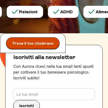
Relazioni
ADHD
Aliment
Trova il tuo Unobravo
Iscriviti alla newsletter
Con Aurora ricevi nella tua email tanti spunti
per coltivare il tuo benessere psicologico.
Iscriviti subito!