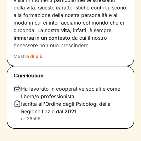
della vita. Queste caratteristiche contribuiscono
alla formazione della nostra personalità e al
modo in cui ci interfacciamo col mondo che ci
circonda. La nostra
vita
, infatti, è sempre
immersa in un contesto
da cui il nostro
benessere non può prescindere.
Mostra di più
Basta che uno dei fattori in gioco – dalle
emozioni ai pensieri, dalle relazioni alla salute –
vacilli, ed ecco che la nostra serenità ne
Curriculum
risente. Andare a scovare quelle risorse
interiori che ci caratterizzano diventa allora
Ha lavorato in cooperative sociali e come
fondamentale per
affrontare al meglio le
libera/o professionista
situazioni
che ci capitano e per
raggiungere
Iscritta all'Ordine degli Psicologi della
obiettivi
di crescita personale.
Regione Lazio
dal
2021
.
n°
26596
Il percorso che faremo insieme prenderà in
considerazione tutti gli aspetti di te, dalla tua
storia personale fino ai bisogni e alle emozioni