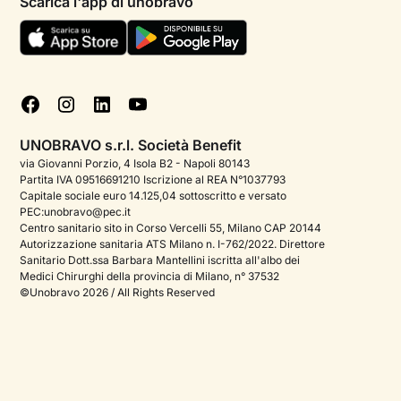
Scarica l'app di unobravo
Termini e condizioni
Aiuto urgente
Informativa Privacy
FAQ
Dichiarazione di Accessibilità
Blog
Cookie policy
Test psicologici
Gestisci cookie
UNOBRAVO s.r.l. Società Benefit
Podcast di psicologia
via Giovanni Porzio, 4 Isola B2 - Napoli 80143
Partita IVA 09516691210 Iscrizione al REA N°1037793
Corporate
Capitale sociale euro 14.125,04 sottoscritto e versato
PEC:unobravo@pec.it
Psicologo italiano all'estero
Centro sanitario sito in Corso Vercelli 55, Milano CAP 20144
Autorizzazione sanitaria ATS Milano n. I-762/2022. Direttore
Approfondimenti sulla salute mentale
Sanitario Dott.ssa Barbara Mantellini iscritta all'albo dei
Medici Chirurghi della provincia di Milano, n° 37532
Sala stampa
©Unobravo 2026 / All Rights Reserved
Bandi e premi
Posizioni aperte
Contattaci