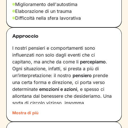
Miglioramento dell'autostima
Elaborazione di un trauma
Difficoltà nella sfera lavorativa
Approccio
I nostri pensieri e comportamenti sono
influenzati non solo dagli eventi che ci
capitano, ma anche da come li
percepiamo
.
Ogni situazione, infatti, si presta a più di
un’interpretazione: il nostro
pensiero
prende
una certa forma e direzione, ci porta verso
determinate
emozioni e azioni
, e spesso ci
allontana dal benessere che desideriamo. Una
sorta di circolo vizioso, insomma.
Mostra di più
Si può interrompere questo circuito,
innescando un
cambiamento che porti a una