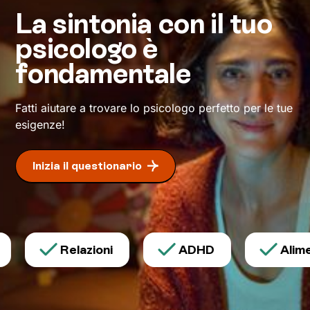
l’impresa, e arriverai alla tanto agognata vetta:
La sintonia con il tuo
il tuo benessere.
psicologo è
fondamentale
Fatti aiutare a trovare lo psicologo perfetto per le tue
esigenze!
Inizia il questionario
Relazioni
ADHD
Alimen