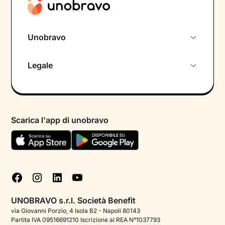
Unobravo
Chi siamo
Legale
Colloquio conoscitivo gratuito
Informativa privacy calendario
Psicologo in chat
Informativa privacy paziente
Psicologi per aree di intervento
Scarica l'app di unobravo
Termini e condizioni
Aiuto urgente
Informativa Privacy
FAQ
Dichiarazione di Accessibilità
Blog
Cookie policy
Test psicologici
Gestisci cookie
UNOBRAVO s.r.l. Società Benefit
Podcast di psicologia
via Giovanni Porzio, 4 Isola B2 - Napoli 80143
Partita IVA 09516691210 Iscrizione al REA N°1037793