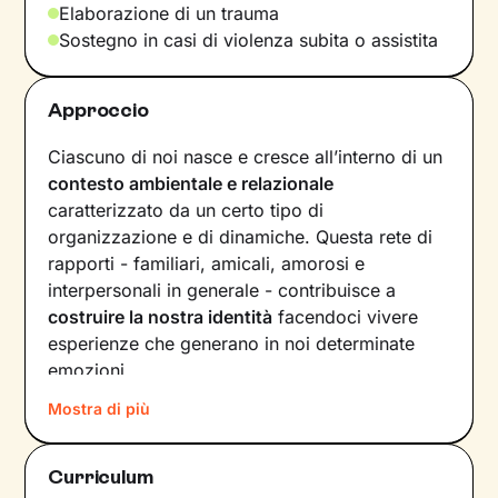
Elaborazione di un trauma
Sostegno in casi di violenza subita o assistita
Approccio
Ciascuno di noi nasce e cresce all’interno di un
contesto ambientale e relazionale
caratterizzato da un certo tipo di
organizzazione e di dinamiche. Questa rete di
rapporti - familiari, amicali, amorosi e
interpersonali in generale - contribuisce a
costruire la nostra identità
facendoci vivere
esperienze che generano in noi determinate
emozioni.
Mostra di più
Quando il benessere viene a mancare, la
motivazione è da ricercare proprio all’interno
delle dinamiche relazionali, passate e presenti.
Curriculum
Nel nostro percorso insieme andremo a