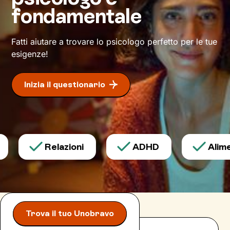
accompagnerà verso i tuoi obiettivi fino a
fondamentale
raggiungere un maggiore stato di
benessere
.
Fatti aiutare a trovare lo psicologo perfetto per le tue
esigenze!
Inizia il questionario
Relazioni
ADHD
Alimen
Trova il tuo Unobravo