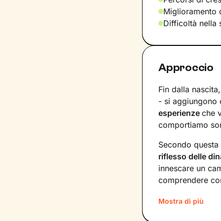
Miglioramento d
Difficoltà nella
Approccio
Fin dalla nascita
- si aggiungono c
esperienze
che 
comportiamo sono
Secondo questa 
riflesso delle d
innescare un cam
comprendere com
I nostri incontri
Mostra di più
libertà
, senza te