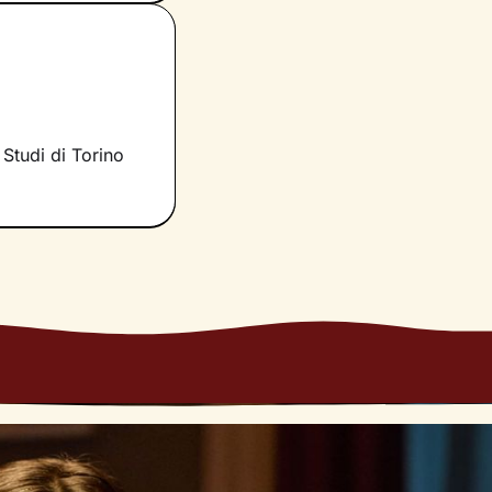
tà e risorse
municazione e, in
raggiungere un
 Studi di Torino