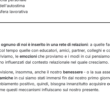
ell'autostima
 sfera lavorativa
,
ognuno di noi è inserito in una rete di relazioni
: a quelle fa
ol tempo quelle con educatori, amici, partner, colleghi e co
viviamo, le
emozioni
che proviamo e i modi in cui pensiamo
 influenzati dal contesto relazionale nel quale cresciamo.
visione, insomma, anche il nostro
benessere
- o la sua ass
inamiche
in cui siamo stati immersi fin dal nostro primo giorno
biamento positivo, quindi, bisogna innanzitutto acquisire
c
e questi meccanismi influiscano sul nostro presente.
 saranno un luogo sicuro in cui potrai
esprimere ciò che pensi
mere il giudizio. Ti guiderò lungo un cammino che ti consent