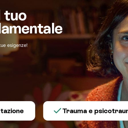
l tuo
damentale
 tue esigenze!
ne
Trauma e psicotraumatol