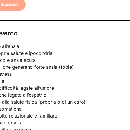
disponibile
rvento
 all’ansia
opria salute e ipocondria
ico e ansia acuta
li che generano forte ansia (fobie)
stress
ia
ifficoltà legate all’umore
he legate all’espatrio
e alla salute fisica (propria o di un caro)
osomatiche
bito relazionale e familiare
nitorialità
scita personale