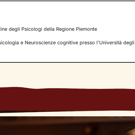
venti della tua vita, passati e attuali, e di riscoprire
potenziali
on sei ancora consapevole.
 tue emozioni, sulle dinamiche delle tue relazioni, sulla co
cquisizione di modalità di pensiero e comportamento utili a 
rdine degli Psicologi della Regione Piemonte
sere sempre maggiore
.
sicologia e Neuroscienze cognitive presso l'Università degli