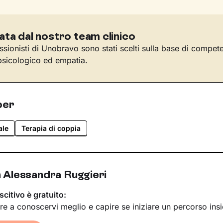
ata dal nostro team clinico
essionisti di Unobravo sono stati scelti sulla base di compet
sicologico ed empatia.
per
ale
Terapia di coppia
 Alessandra Ruggieri
scitivo è gratuito:
re a conoscervi meglio e capire se iniziare un percorso ins