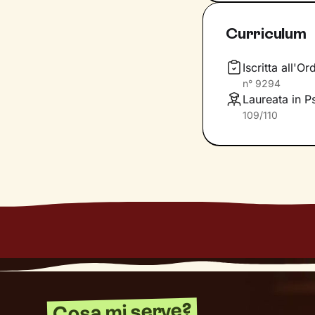
significati agli e
interne di cui n
Curriculum
Lavoreremo sulle
generale, sull’a
Iscritta all'O
livello di benes
n°
9294
Laureata in P
109/110
Cosa mi serve?