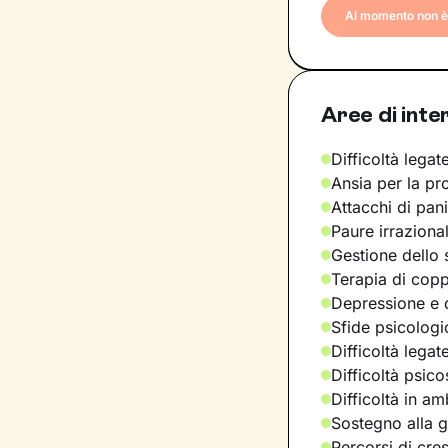
Al momento non è 
Aree di inte
Difficoltà legate
Ansia per la pr
Attacchi di pan
Paure irraziona
Gestione dello 
Terapia di copp
Depressione e d
Sfide psicologic
Difficoltà legat
Difficoltà psic
Difficoltà in am
Sostegno alla ge
Percorsi di cre