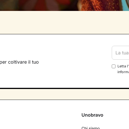
per coltivare il tuo
Letta l
informa
Unobravo
Chi siamo