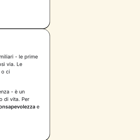
miliari - le prime
sì via. Le
 o ci
enza - è un
 di vita. Per
onsapevolezza
e
 e provi in
irà di dare nuovi