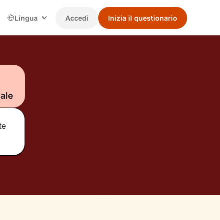
Lingua
Accedi
Inizia il questionario
ale
te