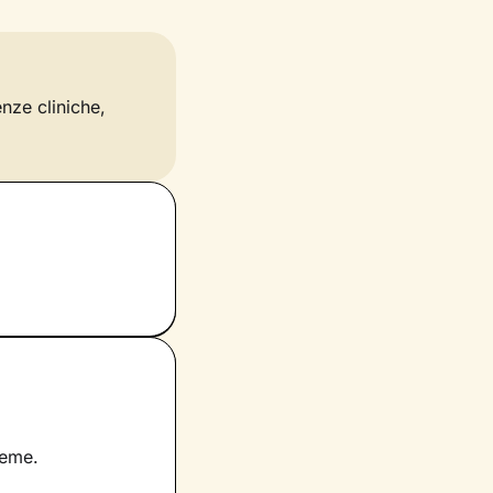
enze cliniche,
ieme.