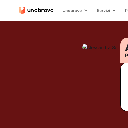
Unobravo
Servizi
P
P