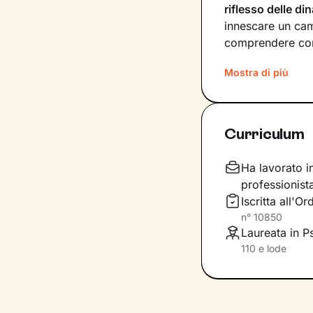
riflesso delle d
innescare un cam
comprendere com
I nostri incontri
Mostra di più
libertà
, senza te
significati agli e
interne di cui n
Curriculum
Lavoreremo sulle
generale, sull’a
Ha lavorato i
livello di benes
professionist
Iscritta all'O
n°
10850
Laureata in Ps
110 e lode