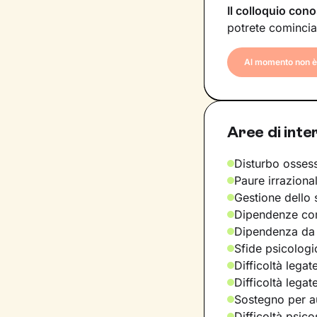
Il colloquio cono
potrete comincia
Al momento non è 
Aree di inte
Disturbo osses
Paure irraziona
Gestione dello 
Dipendenze com
Dipendenza da
Sfide psicologic
Difficoltà legat
Difficoltà legat
Sostegno per a
Difficoltà psic