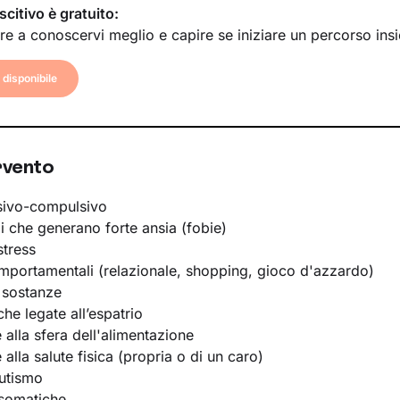
scitivo è gratuito:
re a conoscervi meglio e capire se iniziare un percorso ins
disponibile
rvento
sivo-compulsivo
li che generano forte ansia (fobie)
stress
portamentali (relazionale, shopping, gioco d'azzardo)
 sostanze
he legate all’espatrio
e alla sfera dell'alimentazione
e alla salute fisica (propria o di un caro)
utismo
osomatiche