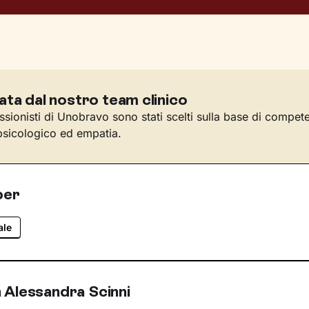
ata dal nostro team clinico
essionisti di Unobravo sono stati scelti sulla base di compet
sicologico ed empatia.
per
ale
 Alessandra Scinni