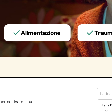
Alimentazione
Trauma e p
per coltivare il tuo
Letta l
informa