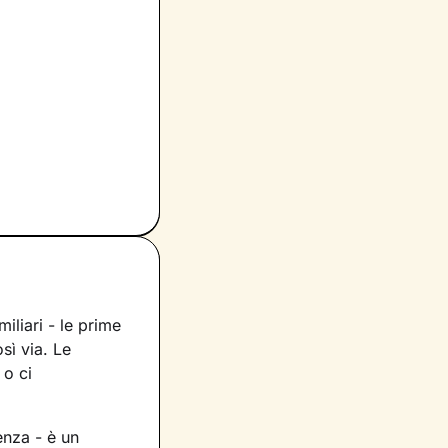
miliari - le prime
sì via. Le
 o ci
enza - è un