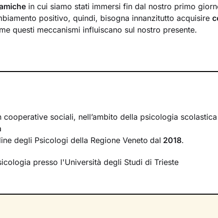
inamiche
in cui siamo stati immersi fin dal nostro primo giorno
biamento positivo, quindi, bisogna innanzitutto acquisire
c
e questi meccanismi influiscano sul nostro presente.
 saranno un luogo sicuro in cui potrai
esprimere ciò che pensi
mere il giudizio. Ti guiderò lungo un cammino che ti consent
venti della tua vita, passati e attuali, e di riscoprire
potenziali
on sei ancora consapevole.
 tue emozioni, sulle dinamiche delle tue relazioni, sulla co
cquisizione di modalità di pensiero e comportamento utili a 
n cooperative sociali, nell’ambito della psicologia scolastic
sere sempre maggiore
.
a
rdine degli Psicologi della Regione Veneto
dal
2018
.
icologia presso l'Università degli Studi di Trieste