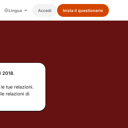
Lingua
Accedi
Inizia il questionario
l
2018
.
e tue relazioni.
e relazioni di