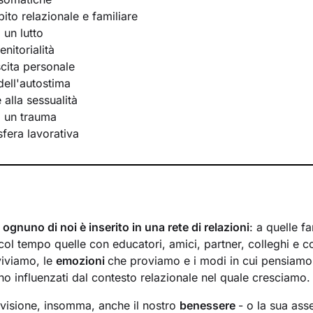
bito relazionale e familiare
 un lutto
nitorialità
scita personale
ell'autostima
e alla sessualità
i un trauma
 sfera lavorativa
,
ognuno di noi è inserito in una rete di relazioni
: a quelle fa
ol tempo quelle con educatori, amici, partner, colleghi e co
viviamo, le
emozioni
che proviamo e i modi in cui pensiamo
 influenzati dal contesto relazionale nel quale cresciamo.
visione, insomma, anche il nostro
benessere
- o la sua ass