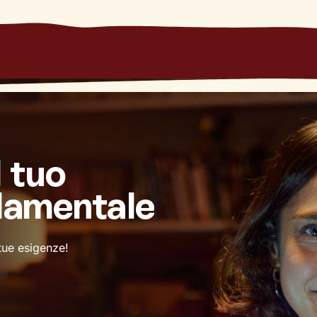
l tuo
damentale
 tue esigenze!