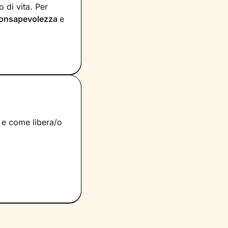
 di vita. Per
onsapevolezza
e
 e provi in
irà di dare nuovi
tà e risorse
municazione e, in
raggiungere un
a e come libera/o